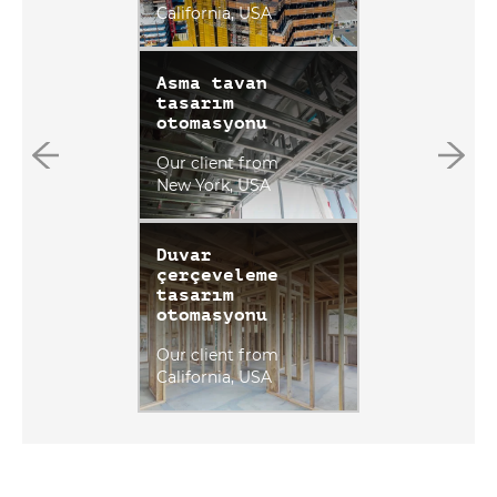
California, USA
Asma tavan
tasarım
otomasyonu
Our client from
New York, USA
Duvar
çerçeveleme
tasarım
otomasyonu
Our client from
California, USA