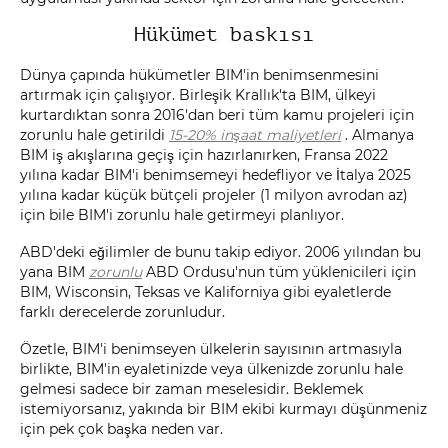
Hükümet baskısı
Dünya çapında hükümetler BIM'in benimsenmesini
artırmak için çalışıyor. Birleşik Krallık'ta BIM, ülkeyi
kurtardıktan sonra 2016'dan beri tüm kamu projeleri için
zorunlu hale getirildi
15-20% inşaat maliyetleri
. Almanya
BIM iş akışlarına geçiş için hazırlanırken, Fransa 2022
yılına kadar BIM'i benimsemeyi hedefliyor ve İtalya 2025
yılına kadar küçük bütçeli projeler (1 milyon avrodan az)
için bile BIM'i zorunlu hale getirmeyi planlıyor.
ABD'deki eğilimler de bunu takip ediyor. 2006 yılından bu
yana BIM
zorunlu
ABD Ordusu'nun tüm yüklenicileri için
BIM, Wisconsin, Teksas ve Kaliforniya gibi eyaletlerde
farklı derecelerde zorunludur.
Özetle, BIM'i benimseyen ülkelerin sayısının artmasıyla
birlikte, BIM'in eyaletinizde veya ülkenizde zorunlu hale
gelmesi sadece bir zaman meselesidir. Beklemek
istemiyorsanız, yakında bir BIM ekibi kurmayı düşünmeniz
için pek çok başka neden var.