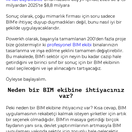
milyardan 2025'te $8,8 milyara
Sonuç olarak, çoğu mimarlık firması için soru sadece
BIM'e ihtiyaç duyup duymadıkları değil, bunu nasıl iyi bir
şekilde uygulayacaklarıdır.
Powerkh olarak, başarıyla tamamlanan 200'den fazla proje
bize göstermiştir ki
profesyonel BIM ekibi
binalarınızın
tasarlanma ve inşa edilme şeklini tamamen değiştirebilir.
Bu makalede, BIM'i sektör için neyin bu kadar cazip hale
getirdiğini ve birinci sınıf bir sonuç için bir BIM ekibinin
nasıl seçileceğini ve işe alınacağını tartışacağız.
Öyleyse başlayalım.
Neden bir BIM ekibine ihtiyacınız
var?
Peki neden bir BIM ekibine ihtiyacınız var? Kısa cevap, BIM
uygulamasının rekabetçi kalmak isteyen şirketler için artık
bir seçenek olmadığıdır. BIM'in masaya getirdiği birçok
faydanın yanı sıra, devlet yaptırımlarının artmasıyla BIM
uygulaması yakında sektör için zorunlu hale gelecektir.