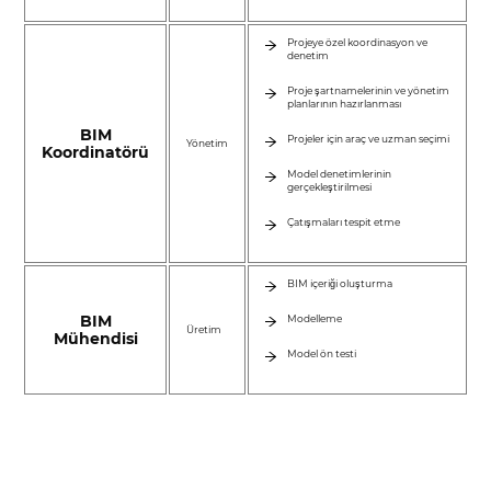
Projeye özel koordinasyon ve
denetim
Proje şartnamelerinin ve yönetim
planlarının hazırlanması
BIM
Projeler için araç ve uzman seçimi
Yönetim
Koordinatörü
Model denetimlerinin
gerçekleştirilmesi
Çatışmaları tespit etme
BIM içeriği oluşturma
BIM
Modelleme
Üretim
Mühendisi
Model ön testi