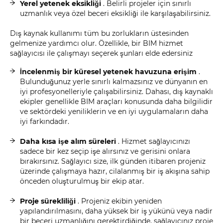
Yerel yetenek eksikliği
. Belirli projeler için sınırlı
uzmanlık veya özel beceri eksikliği ile karşılaşabilirsiniz.
Dış kaynak kullanımı tüm bu zorlukların üstesinden
gelmenize yardımcı olur. Özellikle, bir BIM hizmet
sağlayıcısı ile çalışmayı seçerek şunları elde edersiniz
İncelenmiş bir küresel yetenek havuzuna erişim
.
Bulunduğunuz yerle sınırlı kalmazsınız ve dünyanın en
iyi profesyonelleriyle çalışabilirsiniz. Dahası, dış kaynaklı
ekipler genellikle BIM araçları konusunda daha bilgilidir
ve sektördeki yeniliklerin ve en iyi uygulamaların daha
iyi farkındadır.
Daha kısa işe alım süreleri
. Hizmet sağlayıcınızı
sadece bir kez seçip işe alırsınız ve gerisini onlara
bırakırsınız. Sağlayıcı size, ilk günden itibaren projeniz
üzerinde çalışmaya hazır, cilalanmış bir iş akışına sahip
önceden oluşturulmuş bir ekip atar.
Proje sürekliliği
. Projeniz ekibin yeniden
yapılandırılmasını, daha yüksek bir iş yükünü veya nadir
bir beceri uzmanlığını gerektirdiğinde, sağlayıcınız proje