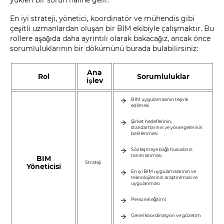
En iyi strateji, yönetici, koordinatör ve mühendis gibi
çeşitli uzmanlardan oluşan bir BIM ekibiyle çalışmaktır. Bu
rollere aşağıda daha ayrıntılı olarak bakacağız, ancak önce
sorumluluklarının bir dökümünü burada bulabilirsiniz:
Ana
Rol
Sorumluluklar
işlev
BIM uygulamasının teşvik
edilmesi
Şirket hedeflerinin,
standartlarının ve yönergelerinin
belirlenmesi
Sözleşmeye bağlı hususların
tanımlanması
BIM
Strateji
Yöneticisi
En iyi BIM uygulamalarının ve
teknolojilerinin araştırılması ve
uygulanması
Personel eğitimi
Genel koordinasyon ve gözetim