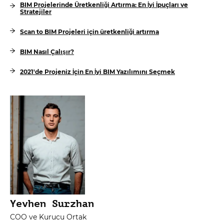
BIM Projelerinde Üretkenliği Artırma: En İyi İpuçları ve
Stratejiler
Scan to BIM Projeleri için üretkenliği artırma
BIM Nasıl Çalışır?
2021'de Projeniz İçin En İyi BIM Yazılımını Seçmek
Yevhen Surzhan
COO ve Kurucu Ortak