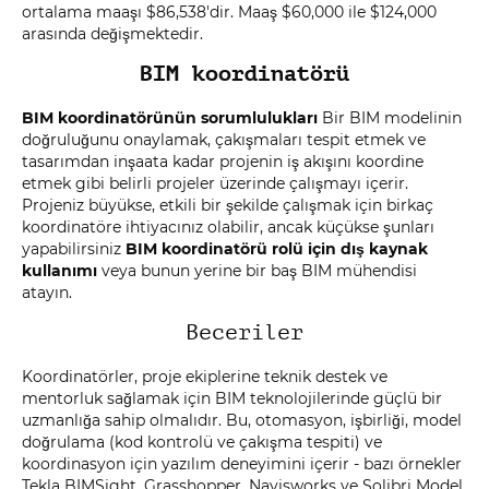
ortalama maaşı $86,538'dir. Maaş $60,000 ile $124,000
arasında değişmektedir.
BIM koordinatörü
BIM koordinatörünün sorumlulukları
Bir BIM modelinin
doğruluğunu onaylamak, çakışmaları tespit etmek ve
tasarımdan inşaata kadar projenin iş akışını koordine
etmek gibi belirli projeler üzerinde çalışmayı içerir.
Projeniz büyükse, etkili bir şekilde çalışmak için birkaç
koordinatöre ihtiyacınız olabilir, ancak küçükse şunları
yapabilirsiniz
BIM koordinatörü rolü için dış kaynak
kullanımı
veya bunun yerine bir baş BIM mühendisi
atayın.
Beceriler
Koordinatörler, proje ekiplerine teknik destek ve
mentorluk sağlamak için BIM teknolojilerinde güçlü bir
uzmanlığa sahip olmalıdır. Bu, otomasyon, işbirliği, model
doğrulama (kod kontrolü ve çakışma tespiti) ve
koordinasyon için yazılım deneyimini içerir - bazı örnekler
Tekla BIMSight, Grasshopper, Navisworks ve Solibri Model