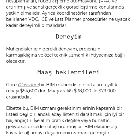
hesaplamaları, robotik işleme otomasyonu (RPA) ve
artırılmış ve sanal gerçeklik görselleştirme konularında
yetkin olmalıdır. Ayrıca koordinatörler tarafından
belirlenen VDC, ICE ve Last Planner prosedürlerine uyacak
kadar deneyimli olmalıdırlar.
Deneyim
Mühendisler için gerekli deneyim, projenizin
karmaşıklığına ve özel teknik uzmanlık ihtiyacınıza bağlı
olacaktır.
Maaş beklentileri
Göre
Glassdoor
bir BIM mühendisinin ortalama yıllık
maaşı $54,600'dür. Maaş aralığı $38,000 ile $79,000
arasındadır.
Elbette bu, BIM uzmanı gereksinimlerinin kapsamlı bir
listesi değildir, ancak aday listenizi daraltmak için iyi bir
başlangıçtır. İşe alım pratik değilse veya bunaltıcı
geliyorsa, önceden oluşturulmuş bir BIM ekibine dış
kaynak sağlamayı düşünmenin zamanı gelmiştir.