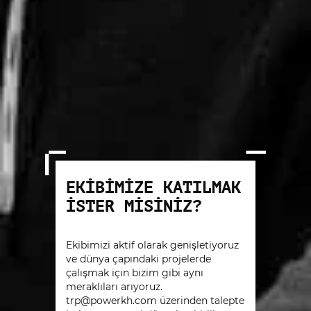
EKIBIMIZE KATILMAK
ISTER MISINIZ?
Ekibimizi aktif olarak genişletiyoruz
ve dünya çapındaki projelerde
çalışmak için bizim gibi aynı
meraklıları arıyoruz.
trp@powerkh.com
üzerinden talepte