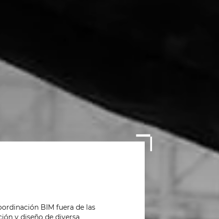
oordinación BIM fuera de las
ión y diseño de diversa