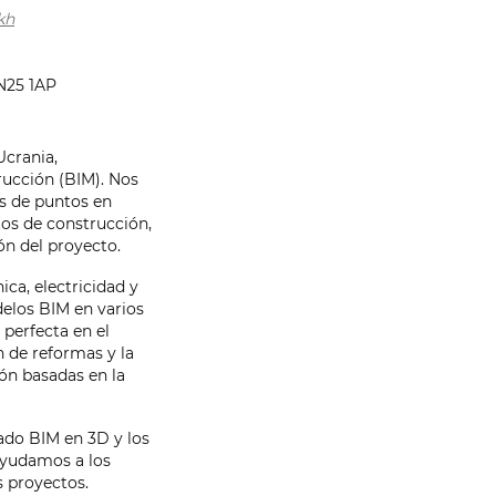
kh
SN25 1AP
Ucrania,
rucción (BIM). Nos
s de puntos en
tos de construcción,
ión del proyecto.
ca, electricidad y
delos BIM en varios
perfecta en el
n de reformas y la
ión basadas en la
ado BIM en 3D y los
ayudamos a los
s proyectos.