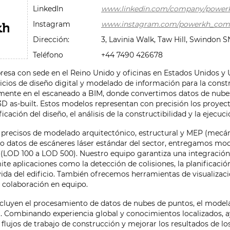
LinkedIn
www.linkedin.com/company/power
Instagram
www.instagram.com/powerkh_com
Dirección:
3, Lavinia Walk, Taw Hill, Swindon 
Teléfono
+44 7490 426678
sa con sede en el Reino Unido y oficinas en Estados Unidos y 
vicios de diseño digital y modelado de información para la const
mente en el escaneado a BIM, donde convertimos datos de nube
D as-built. Estos modelos representan con precisión los proyec
icación del diseño, el análisis de la constructibilidad y la ejecuc
precisos de modelado arquitectónico, estructural y MEP (mecáni
ndo datos de escáneres láser estándar del sector, entregamos mo
o (LOD 100 a LOD 500). Nuestro equipo garantiza una integración 
te aplicaciones como la detección de colisiones, la planificació
 vida del edificio. También ofrecemos herramientas de visualizac
 colaboración en equipo.
ncluyen el procesamiento de datos de nubes de puntos, el model
D. Combinando experiencia global y conocimientos localizados, 
os flujos de trabajo de construcción y mejorar los resultados de lo