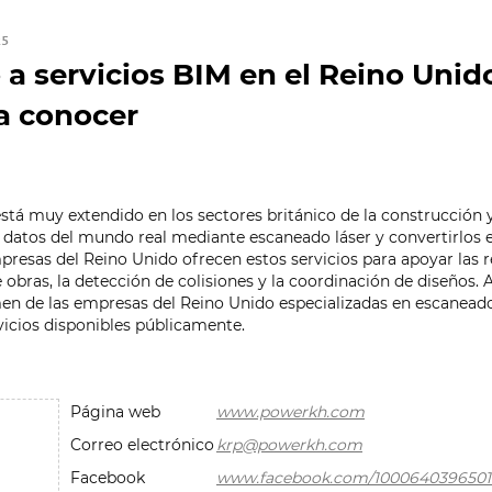
25
a servicios BIM en el Reino Unido
a conocer
stá muy extendido en los sectores británico de la construcción y
r datos del mundo real mediante escaneado láser y convertirlos
mpresas del Reino Unido ofrecen estos servicios para apoyar las r
obras, la detección de colisiones y la coordinación de diseños. 
en de las empresas del Reino Unido especializadas en escanead
vicios disponibles públicamente.
Página web
www.powerkh.com
Correo electrónico
krp@powerkh.com
Facebook
www.facebook.com/1000640396501