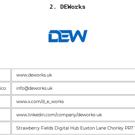
2. DEWorks
www.deworks.uk
ico
info@deworks.uk
www.x.com/d_e_works
www.linkedin.com/company/deworks-uk
Strawberry Fields Digital Hub Euxton Lane Chorley PR7