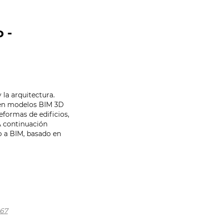
 -
 la arquitectura.
 en modelos BIM 3D
eformas de edificios,
A continuación
o a BIM, basado en
67