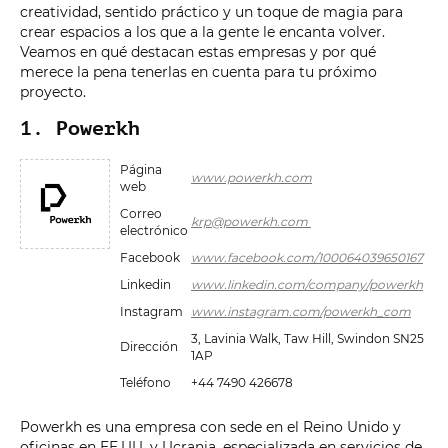
creatividad, sentido práctico y un toque de magia para
crear espacios a los que a la gente le encanta volver.
Veamos en qué destacan estas empresas y por qué
merece la pena tenerlas en cuenta para tu próximo
proyecto.
1. Powerkh
Página
www.powerkh.com
web
Correo
krp@powerkh.com
electrónico
Facebook
www.facebook.com/100064039650167
Linkedin
www.linkedin.com/company/powerkh
Instagram
www.instagram.com/powerkh_com
3, Lavinia Walk, Taw Hill, Swindon SN25
Dirección
1AP
Teléfono
+44 7490 426678
Powerkh es una empresa con sede en el Reino Unido y
oficinas en EE.UU. y Ucrania, especializada en servicios de