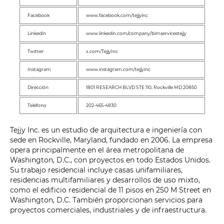
Facebook
www.facebook.com/tejjyinc
Linkedin
www.linkedin.com/company/bimservicestejjy
Twitter:
x.com/TejjyInc
Instagram
www.instagram.com/tejjyinc
Dirección
1801 RESEARCH BLVD STE 110, Rockville MD 20850
Teléfono
202-465-4830
Tejjy Inc. es un estudio de arquitectura e ingeniería con
sede en Rockville, Maryland, fundado en 2006. La empresa
opera principalmente en el área metropolitana de
Washington, D.C., con proyectos en todo Estados Unidos.
Su trabajo residencial incluye casas unifamiliares,
residencias multifamiliares y desarrollos de uso mixto,
como el edificio residencial de 11 pisos en 250 M Street en
Washington, D.C. También proporcionan servicios para
proyectos comerciales, industriales y de infraestructura.