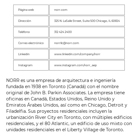
Página web
norr.com
Dirección
325 N. LaSalle Street, Suite 500 Chicago, IL 60654
Teléfono
312 424 2400
Correo electrónico
norrllc@norr.com
Linkedin
www.linkedin.com/company/norr
Instagram
www.instagram.com/norr_aep
NORR es una empresa de arquitectura e ingeniería
fundada en 1938 en Toronto (Canadá) con el nombre
original de John B. Parkin Associates. La empresa tiene
oficinas en Canadá, Estados Unidos, Reino Unido y
Emiratos Árabes Unidos, así como en Chicago, Detroit y
Filadelfia. Sus proyectos residenciales incluyen la
urbanización River City en Toronto, con múltiples edificios
residenciales, y el 80 Atlantic, un edificio de uso mixto con
unidades residenciales en el Liberty Village de Toronto.