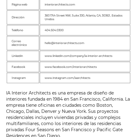
Página web
interiorarchitects.com
383 17th Street NW, Suite 330, Atlanta, GA, 30363 , Estados
Dirección
Unidos
Teléfono
404.504.0300
Correo
hello@interiorarchitects.com
electrónico
Linkedin
www.linkedin.com/company/ia-interior-architects
Facebook
www.facebook.com/interiorarchitects
Instagram
www.instagram.com/iaarchitects
IA Interior Architects es una empresa de diseño de
interiores fundada en 1984 en San Francisco, California. La
empresa tiene oficinas en ciudades como Boston,
Chicago, Dallas, Denver y Nueva York. Sus proyectos
residenciales incluyen viviendas privadas y complejos
multifamiliares, como los interiores de las residencias
privadas Four Seasons en San Francisco y Pacific Gate
Residences en San Diego.