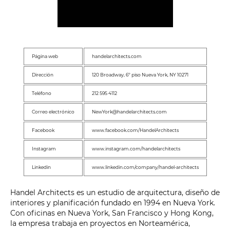
Página web
handelarchitects.com
Dirección
120 Broadway, 6º piso Nueva York, NY 10271
Teléfono
212 595 4112
Correo electrónico
NewYork@handelarchitects.com
Facebook
www.facebook.com/HandelArchitects
Instagram
www.instagram.com/handelarchitects
Linkedin
www.linkedin.com/company/handel-architects
Handel Architects es un estudio de arquitectura, diseño de
interiores y planificación fundado en 1994 en Nueva York.
Con oficinas en Nueva York, San Francisco y Hong Kong,
la empresa trabaja en proyectos en Norteamérica,