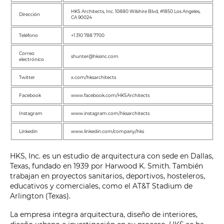
HKS Architects, Inc. 10880 Wilshire Blvd, #1850 Los Angeles,
Dirección
CA 90024
Teléfono
+1 310 788 7700
Correo
shunter@hksinc.com
electrónico
Twitter
x.com/hksarchitects
Facebook
www.facebook.com/HKSArchitects
Instagram
www.instagram.com/hksarchitects
Linkedin
www.linkedin.com/company/hks
HKS, Inc. es un estudio de arquitectura con sede en Dallas,
Texas, fundado en 1939 por Harwood K. Smith. También
trabajan en proyectos sanitarios, deportivos, hosteleros,
educativos y comerciales, como el AT&T Stadium de
Arlington (Texas).
La empresa integra arquitectura, diseño de interiores,