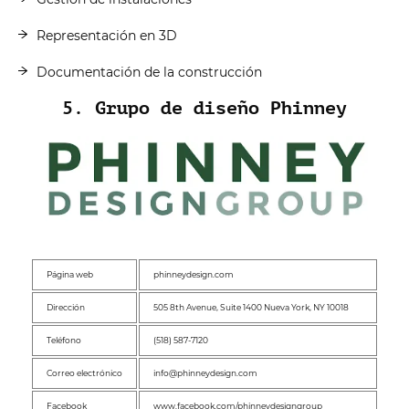
Representación en 3D
Documentación de la construcción
5. Grupo de diseño Phinney
Página web
phinneydesign.com
Dirección
505 8th Avenue, Suite 1400 Nueva York, NY 10018
Teléfono
(518) 587-7120
Correo electrónico
info@phinneydesign.com
Facebook
www.facebook.com/phinneydesigngroup