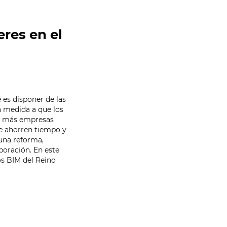
eres en el
e es disponer de las
n medida a que los
ez más empresas
ue ahorren tiempo y
 una reforma,
boración. En este
os BIM del Reino