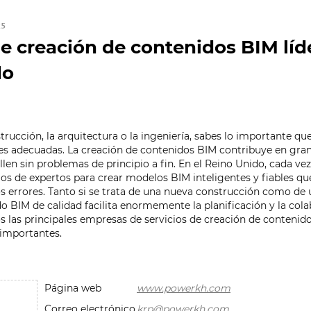
25
de creación de contenidos BIM líd
do
strucción, la arquitectura o la ingeniería, sabes lo importante qu
es adecuadas. La creación de contenidos BIM contribuye en gra
llen sin problemas de principio a fin. En el Reino Unido, cada v
cios de expertos para crear modelos BIM inteligentes y fiables q
s errores. Tanto si se trata de una nueva construcción como de
o BIM de calidad facilita enormemente la planificación y la cola
os las principales empresas de servicios de creación de contenid
 importantes.
Página web
www.powerkh.com
Correo electrónico
krp@powerkh.com