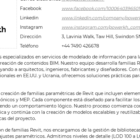
Facebook
www.facebook.com/1000640396501
Linkedin
www.linkedin.com/company/power
Instagram
www.instagram.com/powerkh_com
Dirección
3, Lavinia Walk, Taw Hill, Swindon 
Teléfono
+44 7490 426678
especializados en servicios de modelado de información para l
reación de contenidos BIM. Nuestro equipo desarrolla familias R
yando a arquitectos, ingenieros, fabricantes y diseñadores. Con 
cionales en EE.UU. y Ucrania, ofrecemos soluciones prácticas par
creación de familias paramétricas de Revit que incluyen elemen
ónicos y MEP. Cada componente está diseñado para facilitar los
ndo un comportamiento lógico. Nuestro proceso comienza con e
a y continúa con la creación de modelos escalables y reutilizab
cas del proyecto.
n de familias Revit, nos encargamos de la gestión de bibliotecas
ajustes paramétricos. Admitimos niveles de detalle (LOD 100 a 