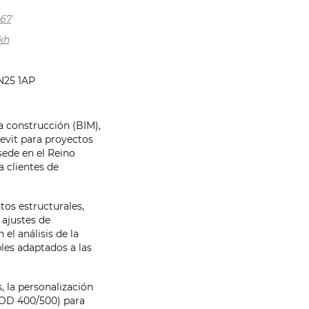
67
kh
SN25 1AP
a construcción (BIM),
evit para proyectos
sede en el Reino
a clientes de
tos estructurales,
 ajustes de
l análisis de la
les adaptados a las
, la personalización
LOD 400/500) para