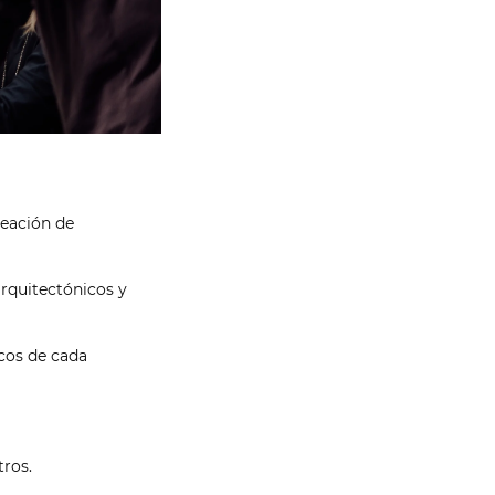
reación de
arquitectónicos y
icos de cada
tros.