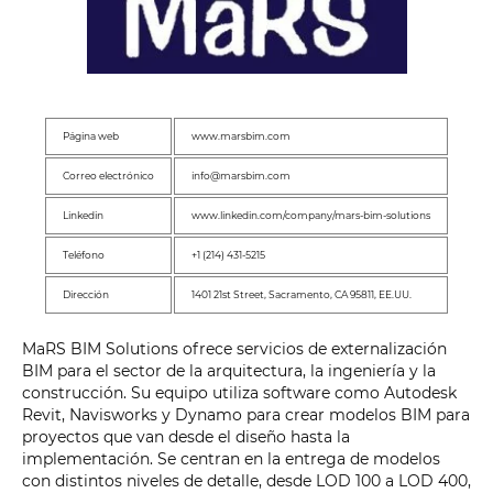
Página web
www.marsbim.com
Correo electrónico
info@marsbim.com
Linkedin
www.linkedin.com/company/mars-bim-solutions
Teléfono
+1 (214) 431-5215
Dirección
1401 21st Street, Sacramento, CA 95811, EE.UU.
MaRS BIM Solutions ofrece servicios de externalización
BIM para el sector de la arquitectura, la ingeniería y la
construcción. Su equipo utiliza software como Autodesk
Revit, Navisworks y Dynamo para crear modelos BIM para
proyectos que van desde el diseño hasta la
implementación. Se centran en la entrega de modelos
con distintos niveles de detalle, desde LOD 100 a LOD 400,