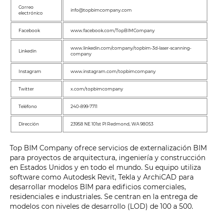
Correo
info@topbimcompany.com
electrónico
Facebook
www.facebook.com/TopBIMCompany
www.linkedin.com/company/topbim-3d-laser-scanning-
Linkedin
company
Instagram
www.instagram.com/topbimcompany
Twitter
x.com/topbimcompany
Teléfono
240-899-7711
Dirección
23958 NE 101st Pl Redmond, WA 98053
Top BIM Company ofrece servicios de externalización BIM
para proyectos de arquitectura, ingeniería y construcción
en Estados Unidos y en todo el mundo. Su equipo utiliza
software como Autodesk Revit, Tekla y ArchiCAD para
desarrollar modelos BIM para edificios comerciales,
residenciales e industriales. Se centran en la entrega de
modelos con niveles de desarrollo (LOD) de 100 a 500.