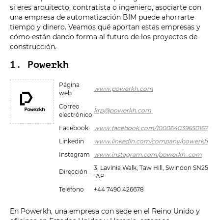
si eres arquitecto, contratista o ingeniero, asociarte con
una empresa de automatización BIM puede ahorrarte
tiempo y dinero. Veamos qué aportan estas empresas y
cómo están dando forma al futuro de los proyectos de
construcción.
1. Powerkh
Página
www.powerkh.com
web
Correo
krp@powerkh.com
electrónico
Facebook
www.facebook.com/100064039650167
Linkedin
www.linkedin.com/company/powerkh
Instagram
www.instagram.com/powerkh_com
3, Lavinia Walk, Taw Hill, Swindon SN25
Dirección
1AP
Teléfono
+44 7490 426678
En Powerkh, una empresa con sede en el Reino Unido y