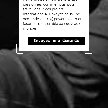
passionnés, comme nous, pour
travailler sur des projets
internationaux. Envoyez-nous une
demande via
trp@powerkh.com
et
façonnons ensemble de nouveaux
mondes.
Envoyer une demande