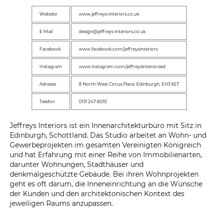
Website
www.jeffreys-interiors.co.uk
E-Mail
design@jeffreys-interiors.co.uk
Facebook
www.facebook.com/jeffreysinteriors
Instagram
www.instagram.com/jeffreysinteriorsed
Adresse
8 North West Circus Place, Edinburgh, EH3 6ST
Telefon
0131 247 8010
Jeffreys Interiors ist ein Innenarchitekturbüro mit Sitz in
Edinburgh, Schottland. Das Studio arbeitet an Wohn- und
Gewerbeprojekten im gesamten Vereinigten Königreich
und hat Erfahrung mit einer Reihe von Immobilienarten,
darunter Wohnungen, Stadthäuser und
denkmalgeschützte Gebäude. Bei ihren Wohnprojekten
geht es oft darum, die Inneneinrichtung an die Wünsche
der Kunden und den architektonischen Kontext des
jeweiligen Raums anzupassen.