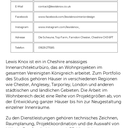
E-Mail
contact@lewisknox.co.uk
Facebook
www.facebook.com/lewisknoxinteriordesign
Instagram
www.instagram.com/lewisknox_
Adresse
Die Scheune, Top Farm, Farndon Chester, Cheshire CH3 6PT
Telefon
01829 271585
Lewis Knox ist ein in Cheshire ansässiges
Innenarchitekturbüro, das an Wohnprojekten im
gesamten Vereinigten Königreich arbeitet. Zum Portfolio
des Studios gehören Häuser in verschiedenen Regionen
wie Chester, Anglesey, Tarporley, London und anderen
städtischen und ländlichen Gebieten. Die Arbeit im
Wohnbereich deckt eine Reihe von Projektgrößen ab, von
der Entwicklung ganzer Häuser bis hin zur Neugestaltung
einzelner Innenräume.
Zu den Dienstleistungen gehören technisches Zeichnen,
Raumplanung, Projektkoordination und die Auswahl von