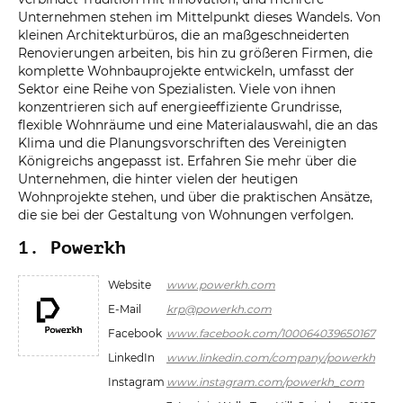
Unternehmen stehen im Mittelpunkt dieses Wandels. Von
kleinen Architekturbüros, die an maßgeschneiderten
Renovierungen arbeiten, bis hin zu größeren Firmen, die
komplette Wohnbauprojekte entwickeln, umfasst der
Sektor eine Reihe von Spezialisten. Viele von ihnen
konzentrieren sich auf energieeffiziente Grundrisse,
flexible Wohnräume und eine Materialauswahl, die an das
Klima und die Planungsvorschriften des Vereinigten
Königreichs angepasst ist. Erfahren Sie mehr über die
Unternehmen, die hinter vielen der heutigen
Wohnprojekte stehen, und über die praktischen Ansätze,
die sie bei der Gestaltung von Wohnungen verfolgen.
1. Powerkh
Website
www.powerkh.com
E-Mail
krp@powerkh.com
Facebook
www.facebook.com/100064039650167
LinkedIn
www.linkedin.com/company/powerkh
Instagram
www.instagram.com/powerkh_com