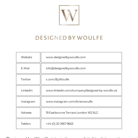
Website
www.designedbywoulfe.com
E-Mail
info@designedbywoulfe.com
Twitter
x.com/ByWoulfe
LinkedIn
www.linkedin.com/company/designed-by-woulfe-uk
Instagram
www.instagram.com/brianwoulfe
Adresse
19 Eastbourne Terrace London W2 6LG
Telefon
+44 (0) 20 3957 9863