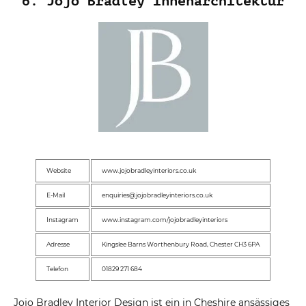
6. Jojo Bradley Innenarchitektur
Website
www.jojobradleyinteriors.co.uk
E-Mail
enquiries@jojobradleyinteriors.co.uk
Instagram
www.instagram.com/jojobradleyinteriors
Adresse
Kingslee Barns Worthenbury Road, Chester CH3 6PA
Telefon
01829 271 684
Jojo Bradley Interior Design ist ein in Cheshire ansässiges