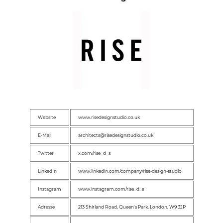
Website
www.risedesignstudio.co.uk
E-Mail
architects@risedesignstudio.co.uk
Twitter
x.com/rise_d_s
LinkedIn
www.linkedin.com/company/rise-design-studio
Instagram
www.instagram.com/rise_d_s
Adresse
213 Shirland Road, Queen's Park, London, W9 3JP