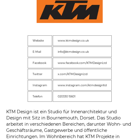
Website
www.ktmdesign.co.uk
E-Mail
info@ktmdesign.co.uk
Facebook
www.facebook.com/KTMDesignLtd
Twitter
x.com/KTMDesignLtd
Instagram
www.instagram.com/ktmdesignltd
Telefon
020330 15601
KTM Design ist ein Studio für Innenarchitektur und
Design mit Sitz in Bournemouth, Dorset. Das Studio
arbeitet in verschiedenen Bereichen, darunter Wohn- und
Geschäftsräume, Gastgewerbe und öffentliche
Einrichtungen. Im Wohnbereich hat KTM Projekte in