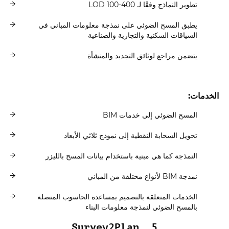
تطوير النماذج وفقًا لـ LOD 100-400
يطبق المسح الضوئي على نمذجة معلومات المباني في
السياقات السكنية والتجارية والصناعية
يتضمن مراجع لوثائق التجديد والمنشأة
الخدمات:
المسح الضوئي إلى خدمات BIM
تحويل السحابة النقطية إلى نموذج ثلاثي الأبعاد
النمذجة كما هي مبنية باستخدام بيانات المسح بالليزر
نمذجة BIM لأنواع مختلفة من المباني
الخدمات المتعلقة بالتصميم بمساعدة الحاسوب المتصلة
بالمسح الضوئي لنمذجة معلومات البناء
5. Survey2Plan