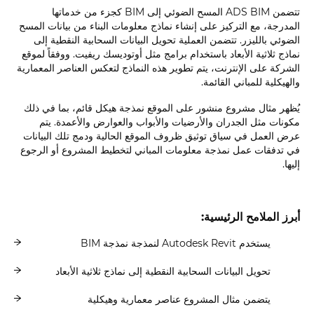
تتضمن ADS BIM المسح الضوئي إلى BIM كجزء من خدماتها
المدرجة، مع التركيز على إنشاء نماذج معلومات البناء من بيانات المسح
الضوئي بالليزر. تتضمن العملية تحويل البيانات السحابية النقطية إلى
نماذج ثلاثية الأبعاد باستخدام برامج مثل أوتوديسك ريفيت. ووفقاً لموقع
الشركة على الإنترنت، يتم تطوير هذه النماذج لتعكس العناصر المعمارية
والهيكلية للمباني القائمة.
يُظهر مثال مشروع منشور على الموقع نمذجة هيكل قائم، بما في ذلك
مكونات مثل الجدران والأرضيات والأبواب والعوارض والأعمدة. يتم
عرض العمل في سياق توثيق ظروف الموقع الحالية ودمج تلك البيانات
في تدفقات عمل نمذجة معلومات المباني لتخطيط المشروع أو الرجوع
إليها.
أبرز الملامح الرئيسية:
يستخدم Autodesk Revit لنمذجة نمذجة BIM
تحويل البيانات السحابية النقطية إلى نماذج ثلاثية الأبعاد
يتضمن مثال المشروع عناصر معمارية وهيكلية