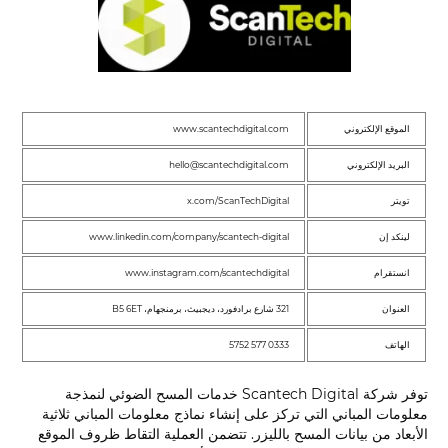
الموقع الإلكتروني
www.scantechdigital.com
البريد الإلكتروني
hello@scantechdigital.com
تويتر
x.com/ScanTechDigital
لينكد إن
www.linkedin.com/company/scantech-digital
انستقرام
www.instagram.com/scantechdigital
العنوان
321 شارع برادفورد، ديجبيث، برمنجهام، B5 6ET
الهاتف
0333 577 5752
توفر شركة Scantech Digital خدمات المسح الضوئي لنمذجة
معلومات المباني التي تركز على إنشاء نماذج معلومات المباني ثلاثية
الأبعاد من بيانات المسح بالليزر. تتضمن العملية التقاط ظروف الموقع