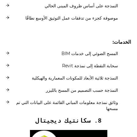
النمذجة على أساس ظروف المبنى الحالي
موصوفة كجزء من تدفقات عمل التوثيق الأوسع نطاقًا
الخدمات:
المسح الضوئي إلى خدمات BIM
سحابة النقطة إلى نمذجة Revit
النمذجة ثلاثية الأبعاد للمكونات المعمارية والهيكلية
النمذجة حسب التصميم من المسح بالليزر
وثائق نمذجة معلومات المباني القائمة على البيانات التي تم
مسحها
8. سكانتيك ديجيتال