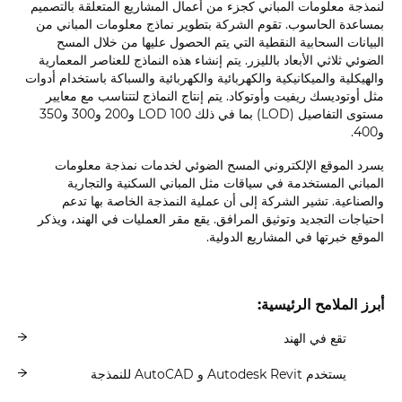
لنمذجة معلومات المباني كجزء من أعمال المشاريع المتعلقة بالتصميم
بمساعدة الحاسوب. تقوم الشركة بتطوير نماذج معلومات المباني من
البيانات السحابية النقطية التي يتم الحصول عليها من خلال المسح
الضوئي ثلاثي الأبعاد بالليزر. يتم إنشاء هذه النماذج للعناصر المعمارية
والهيكلية والميكانيكية والكهربائية والكهربائية والسباكة باستخدام أدوات
مثل أوتوديسك ريفيت وأوتوكاد. يتم إنتاج النماذج لتتناسب مع معايير
مستوى التفاصيل (LOD) بما في ذلك LOD 100 و200 و300 و350
و400.
يسرد الموقع الإلكتروني المسح الضوئي لخدمات نمذجة معلومات
المباني المستخدمة في سياقات مثل المباني السكنية والتجارية
والصناعية. تشير الشركة إلى أن عملية النمذجة الخاصة بها تدعم
احتياجات التجديد وتوثيق المرافق. يقع مقر العمليات في الهند، ويذكر
الموقع خبرتها في المشاريع الدولية.
أبرز الملامح الرئيسية:
تقع في الهند
يستخدم Autodesk Revit و AutoCAD للنمذجة