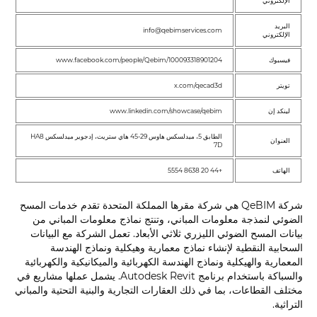
الإلكتروني
البريد
info@qebimservices.com
الإلكتروني
فيسبوك
www.facebook.com/people/Qebim/100093318901204
تويتر
x.com/qecad3d
لينكد إن
www.linkedin.com/showcase/qebim
الطابق 5، ميدلسكس هاوس 29-45 هاي ستريت، إدجوير ميدلسكس HA8
العنوان
7D
الهاتف
+44 20 8638 5554
شركة QeBIM هي شركة مقرها المملكة المتحدة تقدم خدمات المسح
الضوئي لنمذجة معلومات المباني، وتنتج نماذج معلومات المباني من
بيانات المسح الضوئي الليزري ثلاثي الأبعاد. تعمل الشركة مع البيانات
السحابية النقطية لإنشاء نماذج معمارية وهيكلية ونماذج الهندسة
المعمارية والهيكلية ونماذج الهندسة الكهربائية والميكانيكية والكهربائية
والسباكة باستخدام برنامج Autodesk Revit. يشمل عملها مشاريع في
مختلف القطاعات، بما في ذلك العقارات التجارية والبنية التحتية والمباني
التراثية.