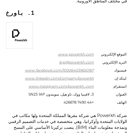
في مختلف المناطق الأوروبية.
1. باورخ
الموقع الإلكتروني
www.powerkh.com
البريد الإلكتروني
krp@powerkh.com
فيسبوك
www.facebook.com/100064039650167
لينكد إن
www.linkedin.com/company/powerkh
انستقرام
www.instagram.com/powerkh_com
العنوان:
3، لافينيا ووك، تاو هيل، سويندون SN25 1AP
الهاتف
+44 7490 426678
شركة Powerkh هي شركة مقرها المملكة المتحدة ولها مكاتب في
الولايات المتحدة وأوكرانيا، وهي متخصصة في خدمات التصميم الرقمي
ونمذجة معلومات البناء (BIM). ينصب تركيزنا الأساسي على المسح