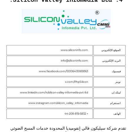
الموقع الإلكتروني
www.siliconinfo.com
البريد الإلكتروني
info@siliconinfo.com
فيسبوك
www.facebook.com/100064130619363
تويتر
x.com/PhpSilicon
لينكد إن
www.linkedin.com/in/silicon-valley-infomedia-pvt-ltd
انستقرام
www.instagram.com/silicon_valley_infomedia
الهاتف
+ 44-208-819-5832
تقدم شركة سيليكون فالي إنفوميديا المحدودة خدمات المسح الضوئي