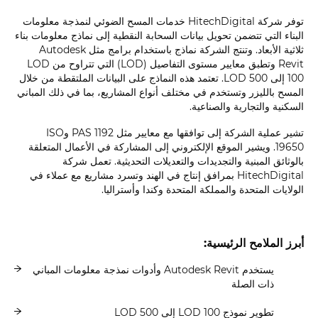
توفر شركة HitechDigital خدمات المسح الضوئي لنمذجة معلومات
البناء التي تتضمن تحويل بيانات السحابة النقطية إلى نماذج معلومات بناء
ثلاثية الأبعاد. وتنتج الشركة نماذج باستخدام برامج مثل Autodesk
Revit وتطبق معايير مستوى التفاصيل (LOD) التي تتراوح من LOD
100 إلى LOD 500. تعتمد هذه النماذج على البيانات الملتقطة من خلال
المسح بالليزر وتستخدم في مختلف أنواع المشاريع، بما في ذلك المباني
السكنية والتجارية والصناعية.
تشير عملية الشركة إلى توافقها مع معايير مثل PAS 1192 وISO
19650. ويشير الموقع الإلكتروني إلى المشاركة في الأعمال المتعلقة
بالوثائق المبنية والتجديدات والتعديلات التحديثية. تعمل شركة
HitechDigital بمرافق إنتاج في الهند وتسرد مشاريع مع عملاء في
الولايات المتحدة والمملكة المتحدة وكندا وأستراليا.
أبرز الملامح الرئيسية:
يستخدم Autodesk Revit وأدوات نمذجة معلومات المباني
ذات الصلة
تطوير نموذج LOD 100 إلى LOD 500