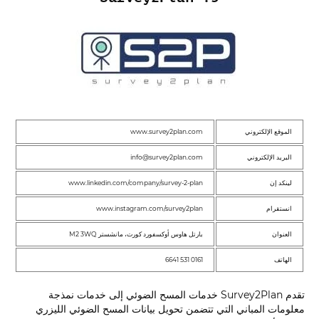
الموقع الإلكتروني
www.survey2plan.com
البريد الإلكتروني
info@survey2plan.com
لينكد إن
www.linkedin.com/company/survey-2-plan
انستقرام
www.instagram.com/survey2plan
العنوان
بارتل هاوس أوكسفورد كورت، مانشستر M2 3WQ
الهاتف
0161 531 6641
تقدم Survey2Plan خدمات المسح الضوئي إلى خدمات نمذجة
معلومات المباني التي تتضمن تحويل بيانات المسح الضوئي الليزري