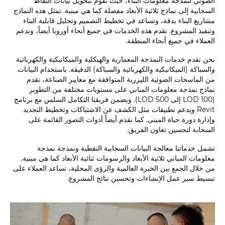
الضوئي لنمذجة معلومات البناء، حيث نقوم بتحويل بيانات النقاط
السحابية إلى نماذج ثلاثية الأبعاد مفصلة كما هي مبنية. تمثل هذه النماذج
مشاريع البناء بدقة، وتساعد في تخطيط التصميم وتحليل قابلية البناء
وتنفيذ المشروع. نقدم هذه الخدمات في جميع أنحاء أوروبا أيضاً، وندعم
العملاء في جميع أنحاء المنطقة.
نحن نقدم خدمات النمذجة المعمارية والهيكلية والميكانيكية والكهربائية
والسباكة (الميكانيكية والكهربائية والسباكة) الدقيقة. باستخدام البيانات
من الماسحات الضوئية الليزرية المتوافقة مع معايير الصناعة، نقدم
نماذج نمذجة معلومات المباني على مستويات مختلفة من التطوير
(LOD 100 إلى LOD 500). ويضمن فريقنا التكامل السلس مع برنامج
Revit ويدعم تطبيقات مثل الكشف عن الاشتباكات وتخطيط التجديد
وإدارة دورة حياة المبنى. كما نقدم أيضاً أدوات التصور القائمة على
السحابة لتحسين تعاون الفريق.
تشمل خدماتنا معالجة البيانات السحابية النقطية ونمذجة نمذجة
معلومات المباني ثلاثية الأبعاد والرسومات ثنائية الأبعاد كما هي مبنية.
من خلال الجمع بين الخبرة العالمية والرؤى المحلية، نساعد العملاء على
تبسيط سير عمل الإنشاءات وتحسين نتائج المشروع.