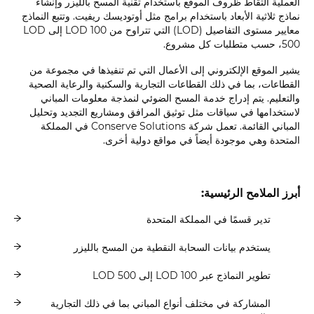
العملية التقاط ظروف الموقع باستخدام تقنية المسح بالليزر وإنشاء
نماذج ثلاثية الأبعاد باستخدام برامج مثل أوتوديسك ريفيت. وتتبع النماذج
معايير مستوى التفاصيل (LOD) التي تتراوح من LOD 100 إلى LOD
500، حسب متطلبات كل مشروع.
يشير الموقع الإلكتروني إلى الأعمال التي تم تنفيذها في مجموعة من
القطاعات، بما في ذلك القطاعات التجارية والسكنية والرعاية الصحية
والتعليم. يتم إدراج خدمة المسح الضوئي لنمذجة معلومات المباني
لاستخدامها في سياقات مثل توثيق المرافق ومشاريع التجديد وتحليل
المباني القائمة. تعمل شركة Conserve Solutions في المملكة
المتحدة وهي موجودة أيضاً في مواقع دولية أخرى.
أبرز الملامح الرئيسية:
تدير قسمًا في المملكة المتحدة
يستخدم بيانات السحابة النقطية من المسح بالليزر
تطوير النماذج عبر LOD 100 إلى LOD 500
المشاركة في مختلف أنواع المباني بما في ذلك التجارية