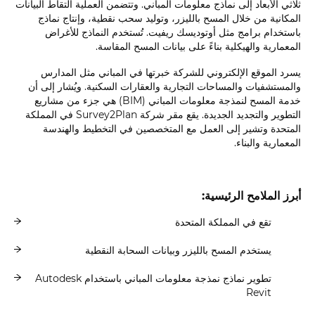
ثلاثي الأبعاد إلى نماذج معلومات المباني. وتتضمن العملية التقاط البيانات
المكانية من خلال المسح بالليزر، وتوليد سحب نقطية، وإنتاج نماذج
باستخدام برامج مثل أوتوديسك ريفيت. تُستخدم النماذج للأغراض
المعمارية والهيكلية بناءً على بيانات المسح المقاسة.
يسرد الموقع الإلكتروني للشركة خبرتها في المباني مثل المدارس
والمستشفيات والمساحات التجارية والعقارات السكنية. ويُشار إلى أن
خدمة المسح لنمذجة معلومات المباني (BIM) هي جزء من مشاريع
التطوير والتجديد الجديدة. يقع مقر شركة Survey2Plan في المملكة
المتحدة وتشير إلى العمل مع المتخصصين في التخطيط والهندسة
المعمارية والبناء.
أبرز الملامح الرئيسية:
تقع في المملكة المتحدة
يستخدم المسح بالليزر وبيانات السحابة النقطية
تطوير نماذج نمذجة معلومات المباني باستخدام Autodesk
Revit