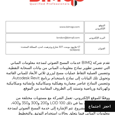
الموقع
www.bimqp.com
الإلكتروني
البريد الإلكتروني
london@bimqf.com
47 هاروود بوينت، 307 شارع روثرهيت، لندن، المملكة المتحدة -
العنوان
SE165HD
تقدم شركة BIMQ خدمات المسح الضوئي لنمذجة معلومات المباني
التي تتضمن تطوير نماذج معلومات المباني من بيانات السحابة النقطية.
وتتضمن العملية التقاط عمليات مسح ليزري ثلاثي الأبعاد للمباني القائمة
وتحويل تلك البيانات إلى نماذج باستخدام برنامج Autodesk Revit.
وتتضمن النماذج عناصر معمارية وهيكلية وميكانيكية وإنشائية وميكانيكية
وكهربائية ورياضية وتستند إلى الظروف المقاسة من الموقع.
ووفقًا للموقع الإلكتروني، تعمل الشركة مع مستويات مختلفة من
التفاصيل (LOD)، بما في ذلك LOD 100 و200 و300 و350 و400،
احجز اجتماع
وفقًا لمتطلبات المشروع. تتم الإشارة إلى خدمة المسح الضوئي لنمذجة
معلومات المباني فيما يتعلق بحالات استخدام التوثيق والتخطيط