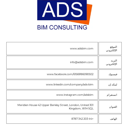
الموقع
www.adsbim.com
الإلكتروني
البريد
info@adsbim.com
الإلكتروني
فيسبوك
www.facebook.com/61569186090502
لينكد إن
www.linkedin.com/company/ads-bim
انستقرام
www.instagram.com/adsbim
301 Meridien House 42 Upper Berkley Street, London, United
العنوان
Kingdom, W1H 5QL
الهاتف
+44 203 342 8787