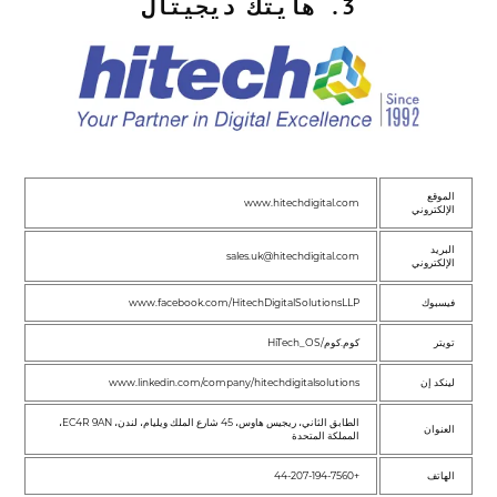
3. هايتك ديجيتال
الموقع
www.hitechdigital.com
الإلكتروني
البريد
sales.uk@hitechdigital.com
الإلكتروني
فيسبوك
www.facebook.com/HitechDigitalSolutionsLLP
تويتر
كوم.كوم/HiTech_OS
لينكد إن
www.linkedin.com/company/hitechdigitalsolutions
الطابق الثاني، ريجيس هاوس، 45 شارع الملك ويليام، لندن، EC4R 9AN،
العنوان
المملكة المتحدة
الهاتف
+44-207-194-7560