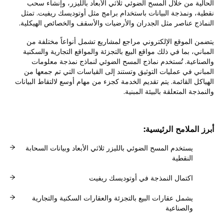
الحالية من خلال المسح الضوئي ثلاثي الأبعاد بالليزر، وإنشاء سحب
نقطية، ونمذجة البيانات باستخدام برامج مثل أوتوديسك ريفيت. تمثل
النماذج عناصر مثل الجدران والأرضيات والأسقف والخصائص الهيكلية.
يتضمن الموقع الإلكتروني مراجع لمشاريع تشمل أنواعاً مختلفة من
المباني، بما في ذلك مواقع البيع بالتجزئة والمواقع التجارية والسكنية
والصناعية. تُستخدم نماذج المسح الضوئي لنماذج نمذجة معلومات
المباني في عمليات التوثيق وتستند إلى القياسات التي تم جمعها من
الهياكل القائمة. يتم تقديم الخدمة كجزء من مهام أوسع لالتقاط البيانات
والنمذجة المتعلقة بالبيئة المبنية.
أبرز الملامح الرئيسية:
يستخدم المسح الضوئي بالليزر ثلاثي الأبعاد وبيانات السحابة
النقطية
اكتمال النمذجة في أوتوديسك ريفيت
يشمل عقارات البيع بالتجزئة والعقارات السكنية والتجارية
والصناعية