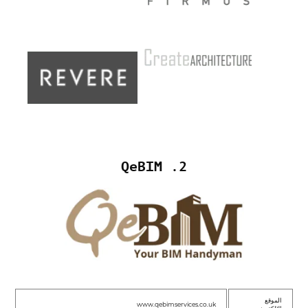
2. QeBIM
الموقع
www.qebimservices.co.uk