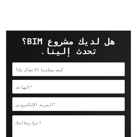
هل لديك مشروع BIM؟
تحدث إلينا.