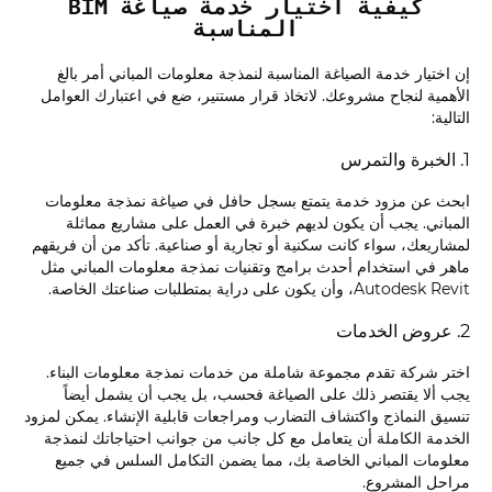
كيفية اختيار خدمة صياغة BIM
المناسبة
إن اختيار خدمة الصياغة المناسبة لنمذجة معلومات المباني أمر بالغ
الأهمية لنجاح مشروعك. لاتخاذ قرار مستنير، ضع في اعتبارك العوامل
التالية:
1. الخبرة والتمرس
ابحث عن مزود خدمة يتمتع بسجل حافل في صياغة نمذجة معلومات
المباني. يجب أن يكون لديهم خبرة في العمل على مشاريع مماثلة
لمشاريعك، سواء كانت سكنية أو تجارية أو صناعية. تأكد من أن فريقهم
ماهر في استخدام أحدث برامج وتقنيات نمذجة معلومات المباني مثل
Autodesk Revit، وأن يكون على دراية بمتطلبات صناعتك الخاصة.
2. عروض الخدمات
اختر شركة تقدم مجموعة شاملة من خدمات نمذجة معلومات البناء.
يجب ألا يقتصر ذلك على الصياغة فحسب، بل يجب أن يشمل أيضاً
تنسيق النماذج واكتشاف التضارب ومراجعات قابلية الإنشاء. يمكن لمزود
الخدمة الكاملة أن يتعامل مع كل جانب من جوانب احتياجاتك لنمذجة
معلومات المباني الخاصة بك، مما يضمن التكامل السلس في جميع
مراحل المشروع.