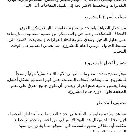
التقديرات والتخطيط الأكثر دقة إلى تقليل المفاجآت أثناء البناء.
تسليم أسرع للمشاريع
من خلال الصياغة باستخدام نمذجة معلومات البناء، يمكن للفرق
اكتشاف المشكلات وحلها في وقت مبكر من عملية التصميم، مما يساعد
على تقليل التأخير. وتؤدي سرعة اتخاذ القرارات والتعديلات الأسرع إلى
تبسيط الجدول الزمني العام للمشروع، مما يضمن التسليم في الوقت
المحدد.
تصور أفضل للمشروع
توفر نماذج نمذجة معلومات المباني ثلاثية الأبعاد تمثيلاً مرئياً واضحاً
للمشروع، مما يساعد أصحاب المصلحة على فهم التصميم بشكل أفضل.
وهذا يحسن عملية صنع القرار ويضمن أن تكون جميع الفرق على نفس
الصفحة طوال دورة حياة المشروع.
تخفيف المخاطر
تساعد نمذجة معلومات البناء على تحديد التعارضات والمخاطر المحتملة
قبل بدء البناء. ويقلل هذا النهج الاستباقي من احتمالية حدوث أخطاء
مكلفة أو مشاكل تتعلق بالسلامة في الموقع، مما يؤدي إلى تنفيذ
المشروع بسلاسة أكبر.