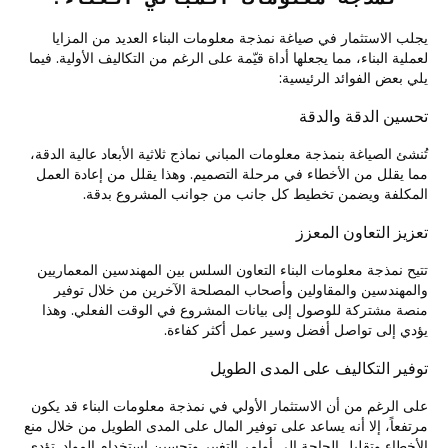
يجلب الاستثمار في صياغة نمذجة معلومات البناء العديد من المزايا
لعملية البناء، مما يجعلها أداة قيّمة على الرغم من التكاليف الأولية. فيما
يلي بعض الفوائد الرئيسية:
تحسين الدقة والدقة
تُنشئ الصياغة بنمذجة معلومات المباني نماذج ثلاثية الأبعاد عالية الدقة،
مما يقلل من الأخطاء في مرحلة التصميم. وهذا يقلل من إعادة العمل
المكلفة ويضمن تخطيط كل جانب من جوانب المشروع بدقة.
تعزيز التعاون المعزز
تتيح نمذجة معلومات البناء التعاون السلس بين المهندسين المعماريين
والمهندسين والمقاولين وأصحاب المصلحة الآخرين من خلال توفير
منصة مشتركة للوصول إلى بيانات المشروع في الوقت الفعلي. وهذا
يؤدي إلى تواصل أفضل وسير عمل أكثر كفاءة.
توفير التكاليف على المدى الطويل
على الرغم من أن الاستثمار الأولي في نمذجة معلومات البناء قد يكون
مرتفعاً، إلا أنه يساعد على توفير المال على المدى الطويل من خلال منع
الأخطاء وتقليل الحاجة إلى أوامر التغيير وتحسين استخدام المواد. تؤدي