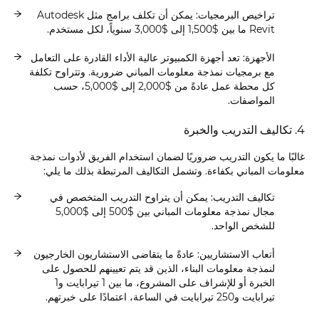
تراخيص البرمجيات: يمكن أن تكلف برامج مثل Autodesk
Revit ما بين $1,500 إلى $3,000 سنوياً، لكل مستخدم.
الأجهزة: تعد أجهزة الكمبيوتر عالية الأداء القادرة على التعامل
مع برمجيات نمذجة معلومات المباني ضرورية. وتتراوح تكلفة
كل محطة عمل عادةً من $2,000 إلى $5,000، حسب
المواصفات.
4. تكاليف التدريب والخبرة
غالبًا ما يكون التدريب ضروريًا لضمان استخدام الفريق لأدوات نمذجة
معلومات المباني بكفاءة. وتشمل التكاليف المرتبطة بذلك ما يلي:
تكاليف التدريب: يمكن أن يتراوح التدريب المتخصص في
مجال نمذجة معلومات المباني بين $500 إلى $5,000
للشخص الواحد.
أتعاب الاستشاريين: عادةً ما يتقاضى الاستشاريون الخارجيون
لنمذجة معلومات البناء، الذين قد يتم تعيينهم للحصول على
الخبرة أو للإشراف على المشروع، ما بين 1 تيرابايت و1
تيرابايت و250 تيرابايت في الساعة، اعتمادًا على خبرتهم.