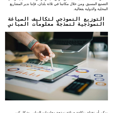
التصنيع المسبق. ومن خلال مكاتبنا في ثلاثة بلدان، فإننا ندير المشاريع
المحلية والدولية بفعالية.
التوزيع النموذجي لتكاليف الصياغة
النموذجية لنمذجة معلومات المباني
يمكن أن تختلف تكلفة صياغة نمذجة معلومات المباني بشكل كبير