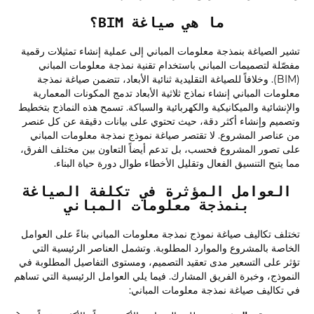
ما هي صياغة BIM؟
تشير الصياغة بنمذجة معلومات المباني إلى عملية إنشاء تمثيلات رقمية
مفصّلة لتصميمات المباني باستخدام تقنية نمذجة معلومات المباني
(BIM). وخلافاً للصياغة التقليدية ثنائية الأبعاد، تتضمن صياغة نمذجة
معلومات المباني إنشاء نماذج ثلاثية الأبعاد تدمج المكونات المعمارية
والإنشائية والميكانيكية والكهربائية والسباكة. تسمح هذه النماذج بتخطيط
وتصميم وإنشاء أكثر دقة، حيث تحتوي على بيانات دقيقة عن كل عنصر
من عناصر المشروع. لا تقتصر صياغة نموذج نمذجة معلومات المباني
على تصور المشروع فحسب، بل تدعم أيضاً التعاون بين مختلف الفرق،
مما يتيح التنسيق الفعال وتقليل الأخطاء طوال دورة حياة البناء.
العوامل المؤثرة في تكلفة الصياغة
بنمذجة معلومات المباني
تختلف تكاليف صياغة نموذج نمذجة معلومات المباني بناءً على العوامل
الخاصة بالمشروع والموارد المطلوبة. وتشمل العناصر الرئيسية التي
تؤثر على التسعير مدى تعقيد التصميم، ومستوى التفاصيل المطلوبة في
النموذج، وخبرة الفريق المشارك. فيما يلي العوامل الرئيسية التي تساهم
في تكاليف صياغة نمذجة معلومات المباني: