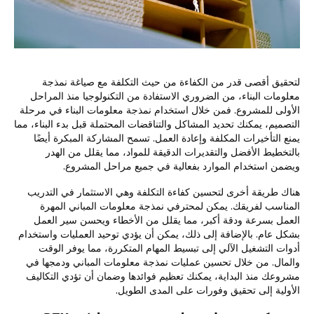
لتحقيق أقصى قدر من الكفاءة من حيث التكلفة مع صياغة نمذجة
معلومات البناء، من الضروري الاستفادة من التكنولوجيا منذ المراحل
الأولى للمشروع. فمن خلال استخدام نمذجة معلومات البناء في مرحلة
التصميم، يمكنك تحديد المشاكل والتناقضات المحتملة قبل بدء البناء، مما
يمنع التأخيرات المكلفة وإعادة العمل. تسمح المشاركة المبكرة أيضًا
بالتخطيط الأفضل والتقديرات الدقيقة للمواد، مما يقلل من الهدر
ويضمن استخدام الموارد بفعالية في جميع مراحل المشروع.
هناك طريقة أخرى لتحسين كفاءة التكلفة وهي الاستثمار في التدريب
المناسب لفريقك. يمكن لمحترفي نمذجة معلومات المباني المهرة
العمل بسرعة ودقة أكبر، مما يقلل من الأخطاء ويحسن سير العمل
بشكل عام. بالإضافة إلى ذلك، يمكن أن يؤدي توحيد العمليات واستخدام
أدوات التشغيل الآلي إلى تبسيط المهام المتكررة، مما يوفر الوقت
والمال. من خلال تحسين عمليات نمذجة معلومات المباني ودمجها في
مشروعك منذ البداية، يمكنك تعظيم فوائدها وضمان أن تؤدي التكاليف
الأولية إلى تحقيق وفورات على المدى الطويل.