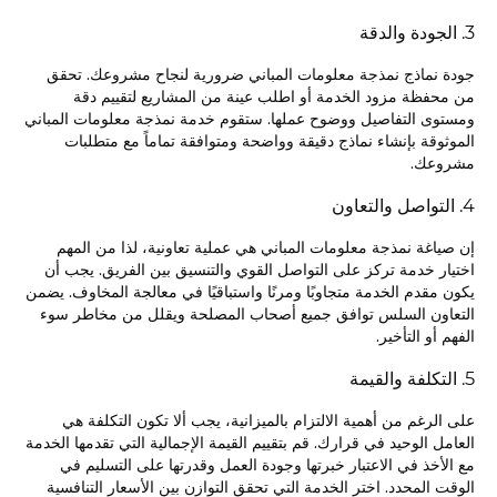
3. الجودة والدقة
جودة نماذج نمذجة معلومات المباني ضرورية لنجاح مشروعك. تحقق
من محفظة مزود الخدمة أو اطلب عينة من المشاريع لتقييم دقة
ومستوى التفاصيل ووضوح عملها. ستقوم خدمة نمذجة معلومات المباني
الموثوقة بإنشاء نماذج دقيقة وواضحة ومتوافقة تماماً مع متطلبات
مشروعك.
4. التواصل والتعاون
إن صياغة نمذجة معلومات المباني هي عملية تعاونية، لذا من المهم
اختيار خدمة تركز على التواصل القوي والتنسيق بين الفريق. يجب أن
يكون مقدم الخدمة متجاوبًا ومرنًا واستباقيًا في معالجة المخاوف. يضمن
التعاون السلس توافق جميع أصحاب المصلحة ويقلل من مخاطر سوء
الفهم أو التأخير.
5. التكلفة والقيمة
على الرغم من أهمية الالتزام بالميزانية، يجب ألا تكون التكلفة هي
العامل الوحيد في قرارك. قم بتقييم القيمة الإجمالية التي تقدمها الخدمة
مع الأخذ في الاعتبار خبرتها وجودة العمل وقدرتها على التسليم في
الوقت المحدد. اختر الخدمة التي تحقق التوازن بين الأسعار التنافسية