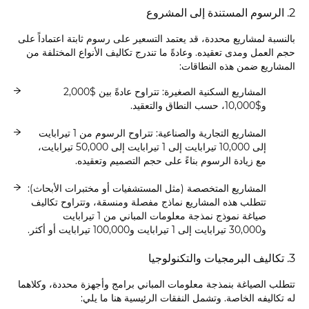
2. الرسوم المستندة إلى المشروع
بالنسبة لمشاريع محددة، قد يعتمد التسعير على رسوم ثابتة اعتماداً على
حجم العمل ومدى تعقيده. وعادةً ما تندرج تكاليف الأنواع المختلفة من
المشاريع ضمن هذه النطاقات:
المشاريع السكنية الصغيرة: تتراوح عادةً بين $2,000
و$10,000، حسب النطاق والتعقيد.
المشاريع التجارية والصناعية: تتراوح الرسوم من 1 تيرابايت
إلى 10,000 تيرابايت إلى 1 تيرابايت إلى 50,000 تيرابايت،
مع زيادة الرسوم بناءً على حجم التصميم وتعقيده.
المشاريع المتخصصة (مثل المستشفيات أو مختبرات الأبحاث):
تتطلب هذه المشاريع نماذج مفصلة ومنسقة، وتتراوح تكاليف
صياغة نموذج نمذجة معلومات المباني من 1 تيرابايت
و30,000 تيرابايت إلى 1 تيرابايت و100,000 تيرابايت أو أكثر.
3. تكاليف البرمجيات والتكنولوجيا
تتطلب الصياغة بنمذجة معلومات المباني برامج وأجهزة محددة، وكلاهما
له تكاليفه الخاصة. وتشمل النفقات الرئيسية هنا ما يلي: