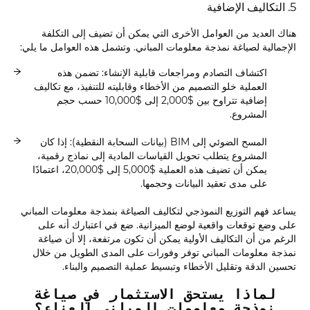
5. التكاليف الإضافية
هناك العديد من العوامل الأخرى التي يمكن أن تضيف إلى التكلفة
الإجمالية لصياغة نمذجة معلومات المباني. وتشمل هذه العوامل ما يلي:
اكتشاف التصادم ومراجعات قابلية الإنشاء: تضمن هذه
العملية خلو التصميم من الأخطاء وقابليته للتنفيذ، مع تكاليف
إضافية تتراوح بين $2,000 إلى $10,000 حسب حجم
المشروع.
المسح الضوئي إلى BIM (بيانات السحابة النقطية): إذا كان
المشروع يتطلب تحويل القياسات المادية إلى نماذج رقمية،
يمكن أن تضيف هذه العملية $5,000 إلى $20,000، اعتمادًا
على مدى تعقيد البيانات وحجمها.
يساعد فهم التوزيع النموذجي لتكاليف الصياغة بنمذجة معلومات المباني
على وضع توقعات واقعية لوضع الميزانية. ضع في اعتبارك أنه على
الرغم من أن التكاليف الأولية يمكن أن تكون مرتفعة، إلا أن صياغة
نمذجة معلومات المباني توفر وفورات على المدى الطويل من خلال
تحسين الدقة وتقليل الأخطاء وتبسيط عملية التصميم والبناء.
لماذا يستحق الاستثمار في صياغة
نمذجة معلومات المباني العناء؟