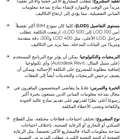
تعقيد المشروع:
تتطلب المشاريع الأكبر حجماً والأكثر تعقيداً
مزيداً من الوقت والموارد لإنشاء نماذج نمذجة معلومات
المباني التفصيلية، مما يؤدي إلى ارتفاع التكاليف.
مستوى التفاصيل (LOD):
كلما كان نموذج BIM أكثر تفصيلاً
(من LOD 100 إلى LOD 500)، ارتفعت التكلفة. تتطلب
مراحل LOD الأعلى، مثل LOD 400 و500، دقة متقدمة
ومزيدًا من البيانات المدخلة، مما يزيد من التكاليف.
البرمجيات والتكنولوجيا
: يمكن أن يؤثر نوع البرنامج المستخدم
(على سبيل المثال، Autodesk Revit) وأي تكنولوجيا
إضافية مطلوبة للمشروع على التكلفة الإجمالية. ويمكن أن
يضيف ترخيص البرمجيات والتحديثات أيضاً إلى النفقات.
الخبرة والتمرس:
عادةً ما يتقاضى المتخصصون الماهرون في
مجال نمذجة معلومات المباني الذين يتمتعون بخبرة أكبر
رسومًا أعلى نظرًا لقدرتهم على تقديم نماذج عالية الجودة
والكفاءة وتجنب الأخطاء المكلفة.
نوع المشروع:
تختلف احتياجات قطاعات مختلفة، مثل القطاع
السكني أو التجاري أو الرعاية الصحية، باختلاف احتياجات
نمذجة معلومات البناء. فالمشاريع الأكثر تخصصاً، مثل الرعاية
الصحية أو البنية التحتية الكبيرة، تتطلب المزيد من التنسيق