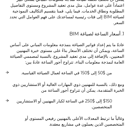
اعتماداً على عدة عوامل، مثل مدى تعقيد المشروع ومستوى التفاصيل
المطلوبة ونطاق الخدمات. فيما يلي، قمنا بتقسيم التكاليف النموذجية
لصياغة BIM إلى فئات رئيسية لمساعدتك على فهم العوامل التي تحدد
السعر.
1. أسعار الساعة لصياغة BIM
عادةً ما يتم إعداد فواتير الصياغة بنمذجة معلومات المباني على أساس
الساعة، ويمكن أن تختلف الأسعار بناءً على مستوى خبرة المهنيين
المعنيين، بالإضافة إلى مدى تعقيد المشروع. بالنسبة لمصممي الصياغة
العامة لنمذجة معلومات البناء، تتراوح أجور الساعة عادةً بين:
من $50 إلى $150 في الساعة لعمال الصياغة القياسية.
ومع ذلك، بالنسبة للمهنيين ذوي المهارات العالية أو الاستشاريين ذوي
الخبرة المتقدمة، يمكن أن تتراوح أجور الساعة من
$150 إلى $250 في الساعة لكبار المهنيين أو الاستشاريين
المتخصصين.
وغالباً ما ترتبط المعدلات الأعلى بالمهنيين رفيعي المستوى أو
المتخصصين الذين يعملون في مشاريع معقدة.