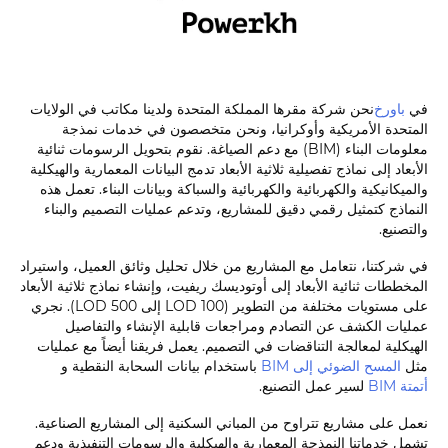
في
باورخ
نحن شركة مقرها المملكة المتحدة ولدينا مكاتب في الولايات
المتحدة الأمريكية وأوكرانيا، ونحن متخصصون في خدمات نمذجة
معلومات البناء (BIM) مع دعم الصياغة. نقوم بتحويل الرسومات ثنائية
الأبعاد إلى نماذج تفصيلية ثلاثية الأبعاد تدمج البيانات المعمارية والهيكلية
والميكانيكية والكهربائية والكهربائية والسباكة وبيانات البناء. تعمل هذه
النماذج كتمثيل رقمي دقيق للمشاريع، وتدعم عمليات التصميم والبناء
والتصنيع.
في شركتنا، نتعامل مع المشاريع من خلال تحليل وثائق العميل، واستيراد
المخططات ثنائية الأبعاد إلى أوتوديسك ريفيت، وإنشاء نماذج ثلاثية الأبعاد
على مستويات مختلفة من التطوير (LOD 100 إلى LOD 500). نجري
عمليات الكشف عن التصادم ومراجعات قابلية الإنشاء والتفاصيل
الهيكلية لمعالجة التناقضات في التصميم. يعمل فريقنا أيضاً مع عمليات
مثل
المسح الضوئي إلى BIM
باستخدام بيانات السحابة النقطية و
أتمتة BIM
لسير عمل التصنيع.
نعمل على مشاريع تتراوح من المباني السكنية إلى المشاريع الصناعية.
تشمل خدماتنا النمذجة المعمارية والهيكلية والرسومات التنفيذية ودعم