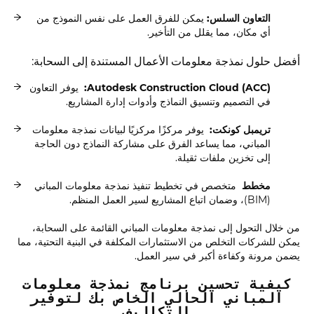
التعاون السلس:
يمكن للفرق العمل على نفس النموذج من
أي مكان، مما يقلل من التأخير.
أفضل حلول نمذجة معلومات الأعمال المستندة إلى السحابة:
Autodesk Construction Cloud (ACC):
يوفر التعاون
في التصميم وتنسيق النماذج وأدوات إدارة المشاريع.
تريمبل كونكت:
يوفر مركزًا مركزيًا لبيانات نمذجة معلومات
المباني، مما يساعد الفرق على مشاركة النماذج دون الحاجة
إلى تخزين ملفات ثقيلة.
مخطط
متخصص في تخطيط تنفيذ نمذجة معلومات المباني
(BIM)، وضمان اتباع المشاريع لسير العمل المنظم.
من خلال التحول إلى نمذجة معلومات المباني القائمة على السحابة،
يمكن للشركات التخلص من الاستثمارات المكلفة في البنية التحتية، مما
يضمن مرونة وكفاءة أكبر في سير العمل.
كيفية تحسين برنامج نمذجة معلومات
المباني الحالي الخاص بك لتوفير
التكاليف