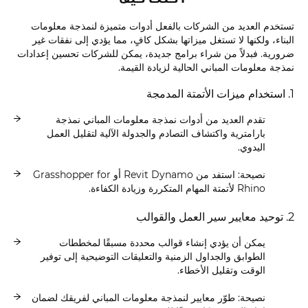
تستخدم العديد من الشركات بالفعل أدوات متميزة لنمذجة معلومات
البناء، ولكنها لا تستغل ميزاتها بشكل كافٍ، مما يؤدي إلى نفقات غير
ضرورية. فبدلاً من شراء برامج جديدة، يمكن للشركات تحسين إعدادات
نمذجة معلومات المباني الحالية لزيادة القيمة.
1. استخدام ميزات الأتمتة المدمجة
تقدم العديد من أدوات نمذجة معلومات المباني نمذجة
بارامترية واكتشاف التصادم والجدولة الآلية لتقليل العمل
اليدوي.
نصيحة: استفد من Revit Dynamo أو Grasshopper for
Rhino لأتمتة المهام المتكررة وزيادة الكفاءة.
2. توحيد معايير سير العمل والقوالب
يمكن أن يؤدي إنشاء قوالب محددة مسبقًا لمخططات
الطوابق والجداول الزمنية والتعليقات التوضيحية إلى توفير
الوقت وتقليل الأخطاء.
نصيحة: طوّر معايير لنمذجة معلومات المباني لفريقك لضمان