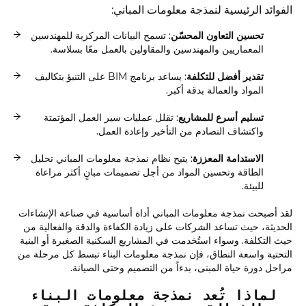
الفوائد الرئيسية لنمذجة معلومات المباني:
تحسين التعاون المحسّن
: تسمح البيانات المركزية للمهندسين
المعماريين والمهندسين والمقاولين بالعمل معًا بسلاسة.
تقدير أفضل للتكلفة
: يساعد برنامج BIM على التنبؤ بتكاليف
المواد والعمالة بدقة أكبر.
تسليم أسرع للمشاريع
: تقلل عمليات سير العمل المؤتمتة
واكتشاف التصادم من التأخير وإعادة العمل.
الاستدامة المعززة
: يتيح نظام نمذجة معلومات المباني تحليل
الطاقة وتحسين المواد من أجل تصميمات مبانٍ أكثر مراعاة
للبيئة.
لقد أصبحت نمذجة معلومات المباني أداة أساسية في صناعة الإنشاءات
الحديثة، حيث تساعد الشركات على زيادة الكفاءة والدقة والفعالية من
حيث التكلفة. وسواء استُخدمت في المشاريع السكنية الصغيرة أو البنية
التحتية واسعة النطاق، فإن نمذجة معلومات البناء تبسط كل مرحلة من
مراحل دورة حياة المبنى، بدءاً من التصميم وحتى الصيانة.
لماذا تُعد نمذجة معلومات البناء