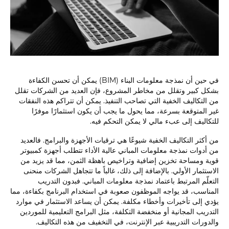
في حين أن نمذجة معلومات البناء (BIM) يمكن أن تحسن الكفاءة
بشكل كبير وتقلل من مخاطر المشروع، فإن العديد من الشركات تقلل
من التكاليف الخفية التي تصاحب التنفيذ. يمكن أن تتراكم هذه النفقات
غير المتوقعة بسرعة، مما يحول ما يجب أن يكون استثمارًا موفرًا
للتكاليف إلى عبء مالي لا يمكن التحكم فيه.
من أكثر التكاليف الخفية شيوعًا هي ترقيات الأجهزة والبرامج. فالعديد
من أدوات نمذجة معلومات المباني عالية الأداء تتطلب أجهزة كمبيوتر
قوية ومساحة تخزين إضافية وتراخيص باهظة الثمن، مما قد يزيد من
الاستثمار الأولي. بالإضافة إلى ذلك، غالباً ما تتجاهل الشركات منحنى
التعلّم المرتبط باعتماد نمذجة معلومات المباني. فبدون التدريب
المناسب، قد يواجه الموظفون صعوبة في استخدام البرنامج بكفاءة، مما
يؤدي إلى تأخيرات وأخطاء مكلفة. يمكن أن يساعد الاستثمار في موارد
التدريب المجانية أو منخفضة التكلفة، مثل البرامج التعليمية للموردين
والدورات التدريبية عبر الإنترنت، في التخفيف من هذه التكاليف.