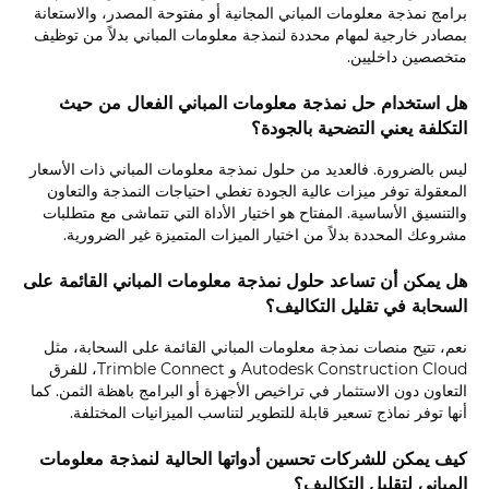
برامج نمذجة معلومات المباني المجانية أو مفتوحة المصدر، والاستعانة
بمصادر خارجية لمهام محددة لنمذجة معلومات المباني بدلاً من توظيف
متخصصين داخليين.
هل استخدام حل نمذجة معلومات المباني الفعال من حيث
التكلفة يعني التضحية بالجودة؟
ليس بالضرورة. فالعديد من حلول نمذجة معلومات المباني ذات الأسعار
المعقولة توفر ميزات عالية الجودة تغطي احتياجات النمذجة والتعاون
والتنسيق الأساسية. المفتاح هو اختيار الأداة التي تتماشى مع متطلبات
مشروعك المحددة بدلاً من اختيار الميزات المتميزة غير الضرورية.
هل يمكن أن تساعد حلول نمذجة معلومات المباني القائمة على
السحابة في تقليل التكاليف؟
نعم، تتيح منصات نمذجة معلومات المباني القائمة على السحابة، مثل
Autodesk Construction Cloud و Trimble Connect، للفرق
التعاون دون الاستثمار في تراخيص الأجهزة أو البرامج باهظة الثمن. كما
أنها توفر نماذج تسعير قابلة للتطوير لتناسب الميزانيات المختلفة.
كيف يمكن للشركات تحسين أدواتها الحالية لنمذجة معلومات
المباني لتقليل التكاليف؟