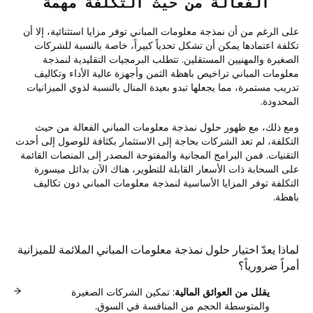
الفعالة من حيث التكلفة مهمة
على الرغم من أن نمذجة معلومات المباني توفر مزايا استثنائية، إلا أن
تكلفة اعتمادها يمكن أن تشكل تحدياً كبيراً، خاصة بالنسبة للشركات
الصغيرة والمهنيين المستقلين. تتطلب البرمجيات التقليدية لنمذجة
معلومات المباني تراخيص باهظة الثمن وأجهزة عالية الأداء وتكاليف
تدريب مستمرة، مما يجعلها تبدو بعيدة المنال بالنسبة لذوي الميزانيات
المحدودة.
ومع ذلك، مع ظهور حلول نمذجة معلومات المباني الفعالة من حيث
التكلفة، لم تعد الشركات بحاجة إلى الاستثمار بكثافة للوصول إلى أحدث
التقنيات. فمن البرامج المجانية والمفتوحة المصدر إلى المنصات القائمة
على السحابة ذات الأسعار القابلة للتطوير، هناك الآن بدائل ميسورة
التكلفة توفر المزايا الأساسية لنمذجة معلومات المباني دون تكاليف
باهظة.
لماذا يعدّ اختيار حلول نمذجة معلومات المباني الملائمة للميزانية
أمراً ضرورياً؟
يقلل من العوائق المالية
: تمكين الشركات الصغيرة
والمتوسطة الحجم من المنافسة في السوق.