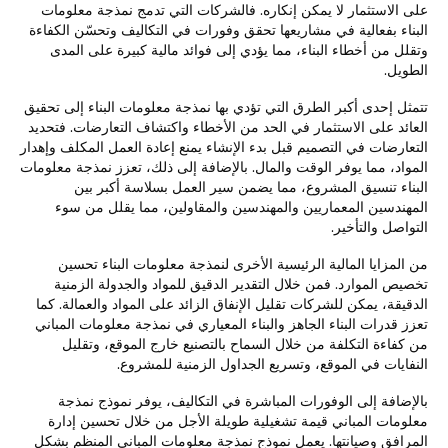
على الاستثمار لا يمكن إنكاره. فالشركات التي تدمج نمذجة معلومات
البناء بفعالية في مشاريعها تحقق وفورات في التكاليف وتحسّن الكفاءة
وتقلل من أخطاء البناء، مما يؤدي إلى فوائد مالية كبيرة على المدى
الطويل.
تتمثل إحدى أكبر الطرق التي تؤدي بها نمذجة معلومات البناء إلى تحقيق
العائد على الاستثمار في الحد من الأخطاء واكتشاف التعارضات. فتحديد
التعارضات في التصميم قبل بدء الإنشاء يمنع إعادة العمل المكلف وإهدار
المواد، مما يوفر الوقت والمال. بالإضافة إلى ذلك، تعزز نمذجة معلومات
البناء تنسيق المشروع، مما يضمن سير العمل بسلاسة أكبر بين
المهندسين المعماريين والمهندسين والمقاولين، مما يقلل من سوء
التواصل والتأخير.
من المزايا المالية الرئيسية الأخرى لنمذجة معلومات البناء تحسين
تخصيص الموارد. فمن خلال التقدير الدقيق للمواد والجدولة الزمنية
الدقيقة، يمكن للشركات تقليل الإنفاق الزائد على المواد والعمالة. كما
تعزز قدرات البناء الجاهز والبناء المعياري في نمذجة معلومات المباني
من كفاءة التكلفة من خلال السماح بالتصنيع خارج الموقع، وتقليل
النفايات في الموقع، وتسريع الجداول الزمنية للمشروع.
بالإضافة إلى الوفورات المباشرة في التكاليف، يوفر نموذج نمذجة
معلومات المباني قيمة تشغيلية طويلة الأجل من خلال تحسين إدارة
المرافق وصيانتها. يعمل نموذج نمذجة معلومات المباني المنظم بشكل