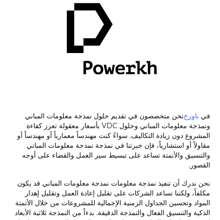
في
باورخ
نحن متخصصون في تقديم حلول نمذجة معلومات المباني
ونمذجة معلومات المباني وحلول VDC بأسعار معقولة تعزز كفاءة
المشروع دون زيادة التكاليف. سواءً كنت مهندساً معمارياً أو مهندساً أو
مقاولاً أو استشارياً، فإن خبرتنا في نمذجة نمذجة معلومات المباني
والتنسيق والأتمتة تساعد على تبسيط سير العمل والقضاء على أوجه
القصور.
نحن ندرك أن تنفيذ نمذجة معلومات نمذجة معلومات المباني قد يكون
مكلفاً، ولكننا نساعد الشركات على تقليل إعادة العمل وتقليل إهدار
المواد وتحسين الجداول الزمنية الإجمالية للمشروعات من خلال الأتمتة
الذكية والتنسيق الفعال والنمذجة الدقيقة. بدءاً من النمذجة ثلاثية الأبعاد