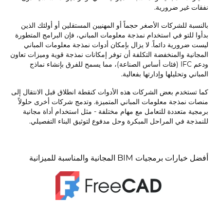
نفقات غير ضرورية.
بالنسبة للشركات الأصغر حجماً أو المهنيين المستقلين أو أولئك الذين
بدأوا للتو في استخدام نمذجة معلومات المباني، فإن البرامج المتطورة
ليست ضرورية دائماً. لا يزال بإمكان أدوات نمذجة معلومات المباني
المجانية والمنخفضة التكلفة أن توفر إمكانات نمذجة قوية وميزات تعاون
ودعم IFC (فئات أساس الصناعة)، مما يسمح للفرق بإنشاء نماذج
المباني وتحليلها وإدارتها بفعالية.
كما تستخدم بعض الشركات هذه الأدوات كنقطة انطلاق قبل الانتقال إلى
منصات نمذجة معلومات المباني المتميزة. وتدمج شركات أخرى حلولاً
برمجية متعددة للتعامل مع مهام مختلفة - مثل استخدام أداة مجانية
للنمذجة في المراحل المبكرة وحل مدفوع لتوثيق البناء التفصيلي.
أفضل خيارات برمجيات BIM المجانية والمناسبة للميزانية