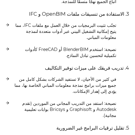
اتباع الجميع نهجًا متسقًا للنمذجة.
3. الاستفادة من تنسيقات ملفات OpenBIM و IFC
تجنّب تثبيت البرمجيات من خلال العمل مع ملفات IFC، مما
يتيح إمكانية التشغيل البيني عبر أدوات متعددة لنمذجة
معلومات المباني.
نصيحة: استخدم BlenderBIM أو FreeCAD كأدوات
تكميلية لتحسين تبادل النماذج.
4. تدريب فريقك على ميزات توفير التكاليف
في كثير من الأحيان، لا تستفيد الشركات بشكل كامل من
جميع ميزات برامج نمذجة معلومات المباني الخاصة بها، مما
يؤدي إلى إهدار الإمكانات.
نصيحة: استفد من التدريب المجاني من الموردين (تقدم
Autodesk و Graphisoft و Bricsys بوابات تعليمية
مجانية).
5. تقليل ترقيات البرامج غير الضرورية