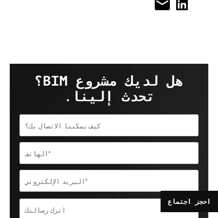
هل لديك مشروع BIM؟
تحدث إلينا.
احجز اجتماع