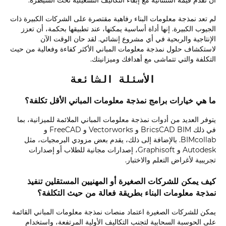
لم تعد نمذجة معلومات البناء رفاهية مقتصرة على الشركات الكبيرة ذات
الجيوب الكبيرة. إنها أداة أساسية يمكنها، عند تطبيقها بحكمة، أن تعزز
الإنتاجية والربحية في أي مشروع إنشائي. لقد حان الوقت الآن
لاستكشاف حلول نمذجة معلومات المباني الأكثر كفاءة وفعالية من حيث
التكلفة والتي تتماشى مع أهدافك وميزانيتك.
الأسئلة الشائعة
ما هي خيارات برامج نمذجة معلومات المباني الأقل تكلفة؟
يتوفر العديد من أدوات نمذجة معلومات المباني الملائمة للميزانية، بما
في ذلك BricsCAD BIM و Vectorworks و FreeCAD و
BIMcollab. بالإضافة إلى ذلك، يقدم بعض مزودي البرمجيات، مثل
Autodesk و Graphisoft، إصدارات مجانية للطلاب أو إصدارات
تجريبية لأغراض التعلم والاختبار.
كيف يمكن للشركات الصغيرة أو المهنيين المستقلين تنفيذ
نمذجة معلومات البناء بطريقة فعالة من حيث التكلفة؟
يمكن للشركات الصغيرة اعتماد منصات نمذجة معلومات المباني القائمة
على الحوسبة السحابية لتجنب التكاليف الأولية المرتفعة، واستخدام