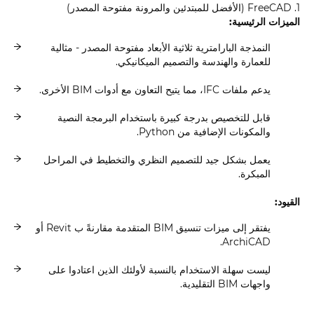
1. FreeCAD (الأفضل للمبتدئين والمرونة مفتوحة المصدر)
الميزات الرئيسية:
النمذجة البارامترية ثلاثية الأبعاد مفتوحة المصدر - مثالية
للعمارة والهندسة والتصميم الميكانيكي.
يدعم ملفات IFC، مما يتيح التعاون مع أدوات BIM الأخرى.
قابل للتخصيص بدرجة كبيرة باستخدام البرمجة النصية
والمكونات الإضافية من Python.
يعمل بشكل جيد للتصميم النظري والتخطيط في المراحل
المبكرة.
القيود:
يفتقر إلى ميزات تنسيق BIM المتقدمة مقارنةً ب Revit أو
ArchiCAD.
ليست سهلة الاستخدام بالنسبة لأولئك الذين اعتادوا على
واجهات BIM التقليدية.