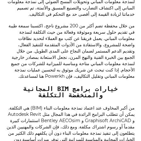
لنمذجة معلومات المباني وتحويلات المسح الضوئي إلى نمذجة معلومات
المباني إلى اكتشاف التضارب والتصنيع المسبق والأتمتة، تم تصميم
خدماتنا لزيادة القيمة إلى أقصى حد مع التحكم في التكاليف.
من خلال محفظة تضم أكثر من 200 مشروع ناجح، اكتسبنا سمعة طيبة
في تقديم حلول سريعة وموثوقة وفعالة من حيث التكلفة لنمذجة
معلومات المباني. يعمل فريقنا عن كثب مع العملاء لتحديد نطاقات
واضحة للمشروع، والاستفادة من الأدوات المتقدمة للتنفيذ الفعال،
وتقديم الدعم المستمر لضمان النجاح على المدى الطويل. من خلال
الجمع بين الخبرة الفنية والنهج المرن، نجعل الاستعانة بمصادر خارجية
لنمذجة معلومات المباني متاحة ومناسبة للميزانية للشركات من جميع
الأحجام. إذا كنت تبحث عن شريك موثوق به لتحسين عمليات نمذجة
معلومات المباني وتقليل التكاليف، فإن Powerkh هنا لمساعدتك.
خيارات برامج BIM المجانية
والمنخفضة التكلفة
من أكبر المخاوف عند اعتماد نمذجة معلومات البناء (BIM) هي التكلفة.
يمكن أن تتطلب البرامج الرائدة في هذا المجال مثل Autodesk Revit
و Graphisoft ArchiCAD و Bentley AECOsim استثمارات كبيرة
مقدماً أو رسوم اشتراك مكلفة. ومع ذلك، فإن الشركات والمهنيين الذين
يتطلعون إلى تنفيذ نمذجة معلومات البناء دون أن يكلفهم ذلك الكثير من
الخيارات المجانية والمناسبة للميزانية التي توفر ميزات أساسية دون