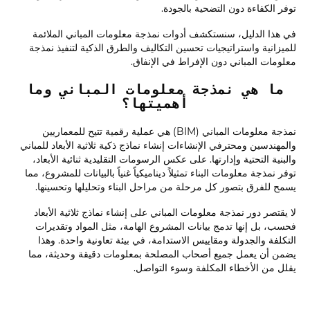
توفر الكفاءة دون التضحية بالجودة.
في هذا الدليل، سنستكشف أدوات نمذجة معلومات المباني الملائمة
للميزانية واستراتيجيات تحسين التكاليف والطرق الذكية لتنفيذ نمذجة
معلومات المباني دون الإفراط في الإنفاق.
ما هي نمذجة معلومات المباني وما
أهميتها؟
نمذجة معلومات المباني (BIM) هي عملية رقمية تتيح للمعماريين
والمهندسين ومحترفي الإنشاءات إنشاء نماذج ذكية ثلاثية الأبعاد للمباني
والبنية التحتية وإدارتها. على عكس الرسومات التقليدية ثنائية الأبعاد،
توفر نمذجة معلومات البناء تمثيلاً ديناميكياً غنياً بالبيانات للمشروع، مما
يسمح للفرق بتصور كل مرحلة من مراحل البناء وتحليلها وتحسينها.
لا يقتصر دور نمذجة معلومات المباني على إنشاء نماذج ثلاثية الأبعاد
فحسب، بل إنها تدمج بيانات المشروع الهامة، مثل المواد وتقديرات
التكلفة والجدولة ومقاييس الاستدامة، في بيئة تعاونية واحدة. وهذا
يضمن أن يعمل جميع أصحاب المصلحة بمعلومات دقيقة وحديثة، مما
يقلل من الأخطاء المكلفة وسوء التواصل.