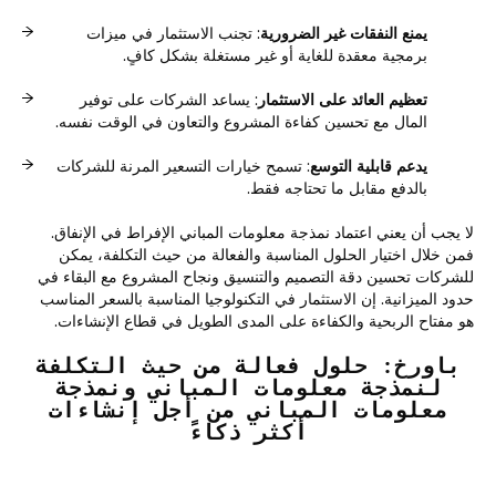
يمنع النفقات غير الضرورية
: تجنب الاستثمار في ميزات
برمجية معقدة للغاية أو غير مستغلة بشكل كافٍ.
تعظيم العائد على الاستثمار
: يساعد الشركات على توفير
المال مع تحسين كفاءة المشروع والتعاون في الوقت نفسه.
يدعم قابلية التوسع
: تسمح خيارات التسعير المرنة للشركات
بالدفع مقابل ما تحتاجه فقط.
لا يجب أن يعني اعتماد نمذجة معلومات المباني الإفراط في الإنفاق.
فمن خلال اختيار الحلول المناسبة والفعالة من حيث التكلفة، يمكن
للشركات تحسين دقة التصميم والتنسيق ونجاح المشروع مع البقاء في
حدود الميزانية. إن الاستثمار في التكنولوجيا المناسبة بالسعر المناسب
هو مفتاح الربحية والكفاءة على المدى الطويل في قطاع الإنشاءات.
باورخ: حلول فعالة من حيث التكلفة
لنمذجة معلومات المباني ونمذجة
معلومات المباني من أجل إنشاءات
أكثر ذكاءً