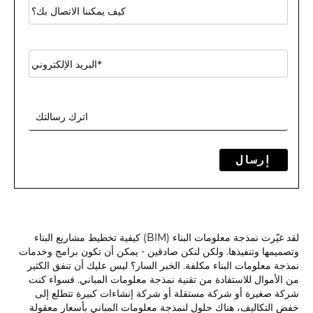
إرسال
لقد غيّرت نمذجة معلومات البناء (BIM) كيفية تخطيط مشاريع البناء
وتصميمها وتنفيذها. ولكن لنكن صادقين - يمكن أن تكون برامج وخدمات
نمذجة معلومات البناء مكلفة. الخبر السار؟ ليس عليك أن تنفق الكثير
من الأموال للاستفادة من تقنية نمذجة معلومات المباني. فسواء كنت
شركة صغيرة أو شركة مستقلة أو شركة إنشاءات كبيرة تتطلع إلى
خفض التكاليف، هناك حلول لنمذجة معلومات المباني بأسعار معقولة