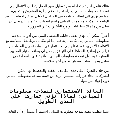
هناك عامل آخر تم تجاهله وهو تعطيل سير العمل. يتطلب الانتقال إلى
نمذجة معلومات المباني إجراء تعديلات في إدارة المشروع والتعاون،
مما قد يؤدي إلى إبطاء الإنتاجية في المراحل الأولى. يمكن لخطط التنفيذ
الواضحة لنمذجة معلومات المباني واستراتيجيات الاعتماد التدريجي أن
تقلل من هذه الاضطرابات وتمنع التأخيرات غير الضرورية.
أخيراً، يمكن أن يؤدي ضعف قابلية التشغيل البيني بين أدوات نمذجة
معلومات المباني إلى تكاليف إضافية. إذا لم يتكامل برنامجك بسلاسة مع
الأنظمة الأخرى، فقد تحتاج إلى الاستثمار في أدوات تحويل الملفات أو
تراخيص إضافية للحفاظ على التوافق. يمكن أن يساعد اختيار المعايير
المفتوحة وحلول نمذجة معلومات المباني القائمة على السحابة في
تقليل هذه النفقات وضمان تعاون أكثر سلاسة.
من خلال التعرف على هذه التكاليف الخفية والتخطيط لها، يمكن
للشركات اتخاذ قرارات مستنيرة تزيد من قيمة نمذجة معلومات المباني
دون إجهاد ميزانيتها.
العائد الاستثماري لنمذجة معلومات
المباني: لماذا تؤتي ثمارها على
المدى الطويل
بينما يتطلب تنفيذ نمذجة معلومات المباني استثماراً مبدئياً، إلا أن العائد