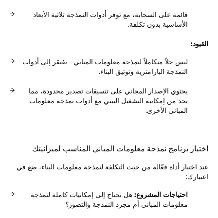
قائمة على السحابة، مع توفر أدوات النمذجة ثلاثية الأبعاد
الأساسية بدون تكلفة.
القيود:
ليس حلاً متكاملاً لنمذجة معلومات المباني - يفتقر إلى أدوات
النمذجة البارامترية وتوثيق البناء.
يحتوي الإصدار المجاني على تنسيقات تصدير محدودة، مما
يحد من إمكانية التشغيل البيني مع أدوات نمذجة معلومات
المباني الأخرى.
اختيار برنامج نمذجة معلومات المباني المناسب لميزانيتك
عند اختيار أداة فعّالة من حيث التكلفة لنمذجة معلومات البناء، ضع في
اعتبارك:
احتياجات المشروع:
هل تحتاج إلى إمكانيات كاملة لنمذجة
معلومات المباني أم مجرد النمذجة والتصور؟