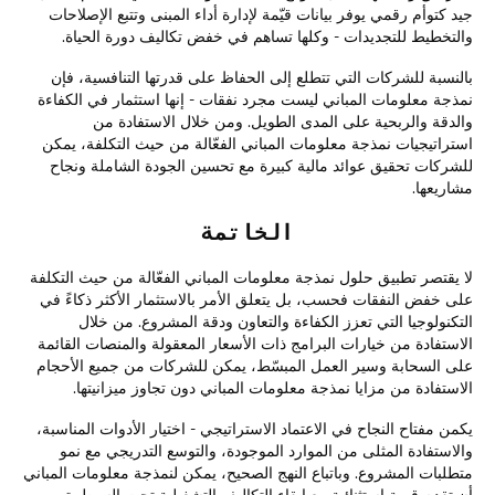
جيد كتوأم رقمي يوفر بيانات قيّمة لإدارة أداء المبنى وتتبع الإصلاحات
والتخطيط للتجديدات - وكلها تساهم في خفض تكاليف دورة الحياة.
بالنسبة للشركات التي تتطلع إلى الحفاظ على قدرتها التنافسية، فإن
نمذجة معلومات المباني ليست مجرد نفقات - إنها استثمار في الكفاءة
والدقة والربحية على المدى الطويل. ومن خلال الاستفادة من
استراتيجيات نمذجة معلومات المباني الفعّالة من حيث التكلفة، يمكن
للشركات تحقيق عوائد مالية كبيرة مع تحسين الجودة الشاملة ونجاح
مشاريعها.
الخاتمة
لا يقتصر تطبيق حلول نمذجة معلومات المباني الفعّالة من حيث التكلفة
على خفض النفقات فحسب، بل يتعلق الأمر بالاستثمار الأكثر ذكاءً في
التكنولوجيا التي تعزز الكفاءة والتعاون ودقة المشروع. من خلال
الاستفادة من خيارات البرامج ذات الأسعار المعقولة والمنصات القائمة
على السحابة وسير العمل المبسّط، يمكن للشركات من جميع الأحجام
الاستفادة من مزايا نمذجة معلومات المباني دون تجاوز ميزانيتها.
يكمن مفتاح النجاح في الاعتماد الاستراتيجي - اختيار الأدوات المناسبة،
والاستفادة المثلى من الموارد الموجودة، والتوسع التدريجي مع نمو
متطلبات المشروع. وباتباع النهج الصحيح، يمكن لنمذجة معلومات المباني
أن تقدم قيمة استثنائية مع إبقاء التكاليف التشغيلية تحت السيطرة.