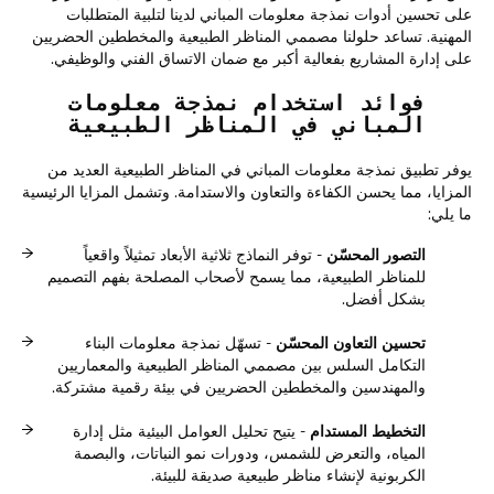
على تحسين أدوات نمذجة معلومات المباني لدينا لتلبية المتطلبات
المهنية. تساعد حلولنا مصممي المناظر الطبيعية والمخططين الحضريين
على إدارة المشاريع بفعالية أكبر مع ضمان الاتساق الفني والوظيفي.
فوائد استخدام نمذجة معلومات
المباني في المناظر الطبيعية
يوفر تطبيق نمذجة معلومات المباني في المناظر الطبيعية العديد من
المزايا، مما يحسن الكفاءة والتعاون والاستدامة. وتشمل المزايا الرئيسية
ما يلي:
التصور المحسّن
- توفر النماذج ثلاثية الأبعاد تمثيلاً واقعياً
للمناظر الطبيعية، مما يسمح لأصحاب المصلحة بفهم التصميم
بشكل أفضل.
تحسين التعاون المحسّن
- تسهّل نمذجة معلومات البناء
التكامل السلس بين مصممي المناظر الطبيعية والمعماريين
والمهندسين والمخططين الحضريين في بيئة رقمية مشتركة.
التخطيط المستدام
- يتيح تحليل العوامل البيئية مثل إدارة
المياه، والتعرض للشمس، ودورات نمو النباتات، والبصمة
الكربونية لإنشاء مناظر طبيعية صديقة للبيئة.