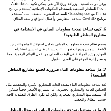
يوفر أدوات لتصنيف وزراعة وريّ الأراضي. يمكن تكييف Autodesk
Revit للمناظر الطبيعية باستخدام المكونات الإضافية. يُستخدم برنامج
Rhino مع Grasshopper للنمذجة العضوية المعقدة، بينما يُستخدم
برنامج Civil 3D لنمذجة التضاريس وأعمال المواقع واسعة النطاق.
6. كيف تساعد نمذجة معلومات المباني في الاستدامة في
مشاريع المناظر الطبيعية؟
يسمح نظام نمذجة معلومات المباني بتحليل استهلاك المياه والتعرض
لأشعة الشمس ودورات نمو النباتات. يساعد على تحسين استخدام
الموارد ويتيح المراقبة في الوقت الفعلي من خلال التوائم الرقمية، مما
يحسن إدارة الموقع على المدى الطويل.
7. هل نمذجة معلومات البناء ضرورية لجميع مشاريع المناظر
الطبيعية؟
تُعد نمذجة معلومات البناء مفيدة للغاية للمشاريع الكبيرة والمعقدة، مثل
الحدائق العامة والمشاريع الحضرية. أما المشاريع الأصغر حجماً فيمكن
أن تستفيد منها المشاريع الصغيرة، ولكن قد تكون الطرق التقليدية كافية
حسب النطاق والتعقيد.
8. ما هو مستقبل نمذجة معلومات المباني في مجال المناظر