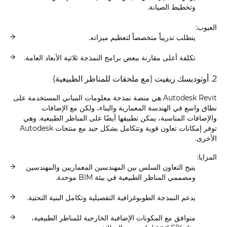
وتخطيط الصيانة.
العيوب:
يتطلب تدريباً متخصصاً لتعظيم ميزاته.
تكلفة أعلى مقارنة ببعض برامج النمذجة ثلاثية الأبعاد العامة.
2. أوتوديسك ريفيت (مع ملحقات للمناظر الطبيعية)
Autodesk Revit هي منصة نمذجة معلومات المباني المستخدمة على
نطاق واسع في الهندسة المعمارية والبناء، ولكن مع الإضافات
والإضافات المناسبة، يمكن تطبيقها أيضًا على المناظر الطبيعية. وهي
توفر إمكانات تعاون قوية وتتكامل بشكل جيد مع منتجات Autodesk
الأخرى.
المزايا:
يتيح التعاون السلس بين المهندسين المعماريين والمهندسين
ومصممي المناظر الطبيعية في بيئة BIM موحدة.
يدعم النمذجة الطوبوغرافية التفصيلية وتكامل البنية التحتية.
متوافق مع المكونات الإضافية الخارجية للمناظر الطبيعية،