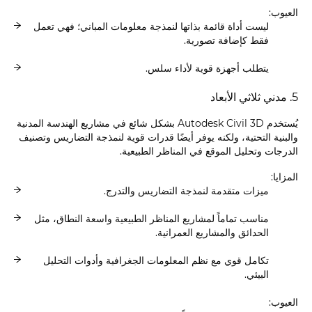
العيوب:
ليست أداة قائمة بذاتها لنمذجة معلومات المباني؛ فهي تعمل
فقط كإضافة تصورية.
يتطلب أجهزة قوية لأداء سلس.
5. مدني ثلاثي الأبعاد
يُستخدم Autodesk Civil 3D بشكل شائع في مشاريع الهندسة المدنية
والبنية التحتية، ولكنه يوفر أيضًا قدرات قوية لنمذجة التضاريس وتصنيف
الدرجات وتحليل الموقع في المناظر الطبيعية.
المزايا:
ميزات متقدمة لنمذجة التضاريس والتدرج.
مناسب تماماً لمشاريع المناظر الطبيعية واسعة النطاق، مثل
الحدائق والمشاريع العمرانية.
تكامل قوي مع نظم المعلومات الجغرافية وأدوات التحليل
البيئي.
العيوب: