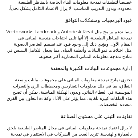
خصيصاً لتطبيقات نمذجة معلومات البناء الخاصة بالمناظر الطبيعية
محدودة. وبدون التدريب المناسب، لا يزال الاعتماد الكامل يشكل تحدياً.
قيود البرمجيات ومشكلات التوافق
بينما تدعم برامج مثل Autodesk Revit و Vectorworks Landmark
نمذجة المناظر الطبيعية، إلا أنها تلبي احتياجات هندسة المباني في
المقام الأول. ويؤدي ذلك إلى وجود قيود عند تصميم العناصر العضوية
مثل اختلافات نمو النباتات وأنظمة المياه، مما يجعل التكامل السلس في
نماذج نمذجة معلومات المباني المعمارية أكثر صعوبة.
إدارة مجموعات البيانات الكبيرة والمعقدة
تحتوي نماذج نمذجة معلومات المباني على مجموعات بيانات واسعة
النطاق، بما في ذلك معلومات التضاريس ومخططات الري والتغيرات
الموسمية في الغطاء النباتي. وبدون الهيكلة المناسبة، يمكن أن تصبح
هذه الملفات كبيرة للغاية، مما يؤثر على الأداء وكفاءة التعاون بين الفرق
متعددة التخصصات.
تفاوتات التبني على مستوى الصناعة
لا يزال اعتماد نمذجة معلومات المباني في مجال المناظر الطبيعية يلحق
بالعمارة والهندسة. تتردد العديد من الشركات في الاستثمار في نمذجة