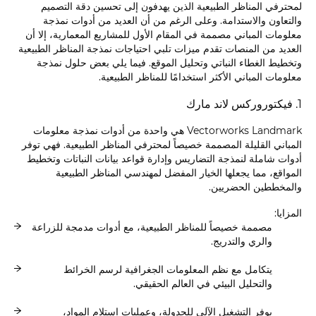
لمحترفي المناظر الطبيعية الذين يهدفون إلى تحسين دقة التصميم
والتعاون والاستدامة. وعلى الرغم من أن العديد من أدوات نمذجة
معلومات المباني مصممة في المقام الأول للمشاريع المعمارية، إلا أن
العديد من المنصات تقدم ميزات تلبي احتياجات نمذجة المناظر الطبيعية
وتخطيط الغطاء النباتي وتحليل الموقع. فيما يلي بعض حلول نمذجة
معلومات المباني الأكثر استخدامًا للمناظر الطبيعية.
1. فيكتوروركس لاند مارك
Vectorworks Landmark هي واحدة من أدوات نمذجة معلومات
المباني القليلة المصممة خصيصاً لمحترفي المناظر الطبيعية. فهي توفر
أدوات شاملة لنمذجة التضاريس وإدارة قواعد بيانات النباتات وتخطيط
المواقع، مما يجعلها الخيار المفضل لمهندسي المناظر الطبيعية
والمخططين الحضريين.
المزايا:
مصممة خصيصاً للمناظر الطبيعية، مع أدوات مدمجة للزراعة
والري والتدريج.
يتكامل مع نظم المعلومات الجغرافية لرسم الخرائط
والتحليل البيئي في العالم الحقيقي.
يوفر التشغيل الآلي للجدولة، وعمليات استلام المواد،