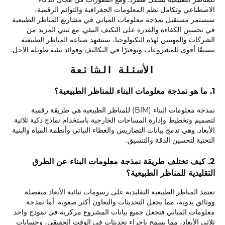
الاصطناعي وتكامل نظم المعلومات الجغرافية والتوائم الرقمية،
سيستمر مستقبل نمذجة معلومات المباني في مشاريع المناظر الطبيعية
في تحسين الكفاءة والقدرة على التكيف البيئي. مع تبني المزيد من
الشركات والمهنيين لهذه التكنولوجيا، ستشهد صناعة المناظر الطبيعية
تنسيقًا أقوى للمشروعات وتوفيرًا في التكاليف وفوائد بيئية طويلة الأجل.
الأسئلة الشائعة
1. ما هو نمذجة معلومات البناء للمناظر الطبيعية؟
نمذجة معلومات البناء (BIM) للمناظر الطبيعية هي طريقة رقمية
لتصميم وتخطيط وإدارة المساحات الخارجية باستخدام نماذج ذكية ثلاثية
الأبعاد. وهي تدمج بيانات التضاريس والغطاء النباتي وأنظمة المياه والبنية
التحتية لتحسين الدقة والتنسيق.
2. كيف تختلف طريقة نمذجة معلومات البناء عن الطرق
التقليدية للمناظر الطبيعية؟
تعتمد المناظر الطبيعية التقليدية على رسومات ثنائية الأبعاد منفصلة
ووثائق يدوية، مما يجعل التحديثات والتعاون أكثر صعوبة. أما نمذجة
معلومات المباني فتجعل جميع بيانات المشروع مركزية في نموذج واحد
ثلاثي الأبعاد، مما يسمح بإجراء تحديثات في الوقت الحقيقي، وحسابات