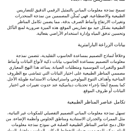
تسمح نمذجة معلومات المباني بالتمثيل الرقمي الدقيق للتضاريس
الطبيعية والاصطناعية. فهي تُمكِّن المصممين من نمذجة المنحدرات
وتغيرات الارتفاع وأنماط الصرف بدقة، مما يضمن تكامل المناظر
الطبيعية بشكل جيد مع تضاريس الموقع. هذه الميزة ضرورية لمنع التآكل
وتحسين تدفق المياه وإدارة استخدام الأراضي بفعالية.
بيانات الزراعة البارامترية
وخلافاً لنماذج التصميم بمساعدة الحاسوب التقليدية، تتضمن نمذجة
معلومات التصميم بمساعدة الحاسوب بيانات ذكية لأنواع النباتات وأنماط
النمو والتغيرات الموسمية ومتطلبات الصيانة. يساعد هذا النهج المعياري
مصممي المناظر الطبيعية على اختيار النباتات التي تتماشى مع الظروف
المناخية وأهداف التنوع البيولوجي واستراتيجيات الاستدامة طويلة الأجل.
كما يسمح أيضًا بإجراء تحديثات ديناميكية عند حدوث تغييرات في اختيار
النباتات أو ظروف الموقع.
تكامل عناصر المناظر الطبيعية
تسهل نمذجة معلومات المباني التصميم التفصيلي للمكونات غير النباتية،
مثل الممرات والجدران الاستنادية ومناطق الجلوس وأنظمة الإضاءة. من
خلال دمج عناصر المناظر الطبيعية الصلبة في نموذج نمذجة معلومات
البناء، يمكن للمصممين ضمان التخطيط المكاني المناسب واختيار المواد