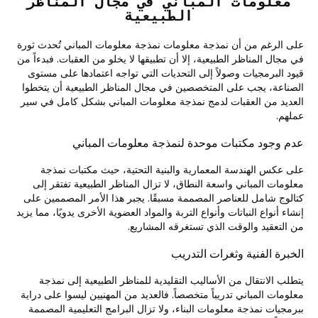
معلومات المباني في مجال المناظر
الطبيعية
على الرغم من أن نمذجة معلومات نمذجة معلومات المباني تُحدث ثورة
في مجال المناظر الطبيعية، إلا أن تطبيقها لا يخلو من العقبات. فبدءاً من
قيود البرمجيات وصولاً إلى التحديات التي تواجه اعتمادها على مستوى
الصناعة، يجب على المتخصصين في مجال المناظر الطبيعية أن يتخطوا
العديد من العقبات لدمج نمذجة معلومات المباني بشكل كامل في سير
عملهم.
عدم وجود مكتبات موحدة لنمذجة معلومات المباني
على عكس الهندسة المعمارية والبنية التحتية، حيث مكتبات نمذجة
معلومات المباني واسعة النطاق، لا تزال المناظر الطبيعية تفتقر إلى
كتالوج شامل للعناصر المصممة مسبقًا. يجبر هذا الأمر المصممين على
إنشاء أنواع النباتات وأنواع التربة والمواد العضوية الأخرى يدويًا، مما يزيد
من التعقيد والوقت الذي تستغرقه المشاريع.
الخبرة الفنية وثغرات التدريب
يتطلب الانتقال من الأساليب التقليدية للمناظر الطبيعية إلى نمذجة
معلومات المباني تدريباً متخصصاً. فالعديد من المهنيين ليسوا على دراية
ببرمجيات نمذجة معلومات البناء، ولا تزال البرامج التعليمية المصممة