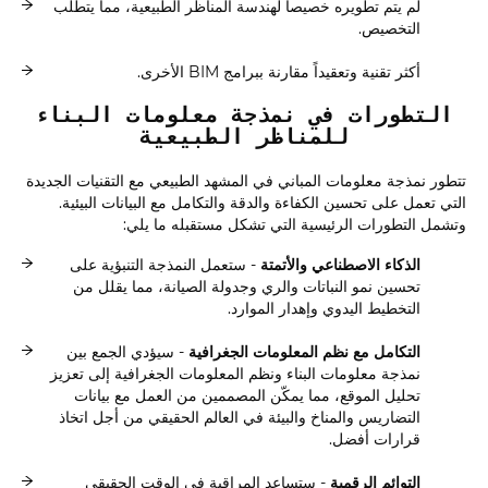
لم يتم تطويره خصيصاً لهندسة المناظر الطبيعية، مما يتطلب
التخصيص.
أكثر تقنية وتعقيداً مقارنة ببرامج BIM الأخرى.
التطورات في نمذجة معلومات البناء
للمناظر الطبيعية
تتطور نمذجة معلومات المباني في المشهد الطبيعي مع التقنيات الجديدة
التي تعمل على تحسين الكفاءة والدقة والتكامل مع البيانات البيئية.
وتشمل التطورات الرئيسية التي تشكل مستقبله ما يلي:
الذكاء الاصطناعي والأتمتة
- ستعمل النمذجة التنبؤية على
تحسين نمو النباتات والري وجدولة الصيانة، مما يقلل من
التخطيط اليدوي وإهدار الموارد.
التكامل مع نظم المعلومات الجغرافية
- سيؤدي الجمع بين
نمذجة معلومات البناء ونظم المعلومات الجغرافية إلى تعزيز
تحليل الموقع، مما يمكّن المصممين من العمل مع بيانات
التضاريس والمناخ والبيئة في العالم الحقيقي من أجل اتخاذ
قرارات أفضل.
التوائم الرقمية
- ستساعد المراقبة في الوقت الحقيقي