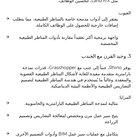
مثل Land F/X، لتحسين الوظائف.
العيوب:
يفتقر إلى أدوات مدمجة خاصة بالمناظر الطبيعية، مما يتطلب
إضافات خارجية للحصول على الوظائف الكاملة.
واجهة برمجية أكثر تعقيداً مقارنة بأدوات المناظر الطبيعية
المخصصة.
3. وحيد القرن مع الجندب
يوفر Rhino، جنباً إلى جنب مع Grasshopper، قدرات نمذجة
بارامترية متقدمة مفيدة للغاية لأشكال المناظر الطبيعية العضوية
والمعقدة. وغالباً ما يُستخدم في هندسة المناظر الطبيعية لتصميم
التضاريس الطبيعية والأنظمة البيئية الديناميكية.
المزايا:
مثالية لنمذجة المناظر الطبيعية البارامترية والحاسوبية.
يتيح سير عمل مرن ومخصص لمعالجة التضاريس وتصميم
الزراعة.
يتكامل مع عمليات سير عمل BIM وأدوات التصميم الأخرى.