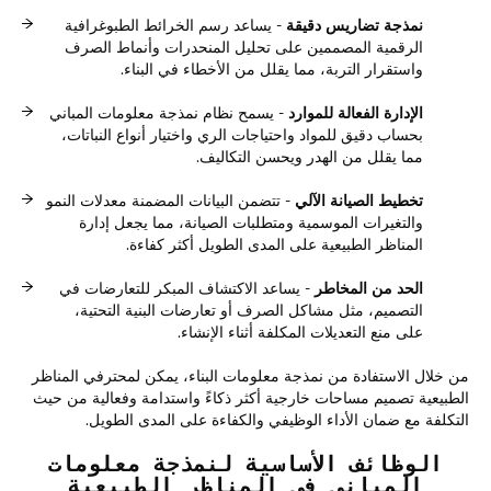
نمذجة تضاريس دقيقة
- يساعد رسم الخرائط الطبوغرافية
الرقمية المصممين على تحليل المنحدرات وأنماط الصرف
واستقرار التربة، مما يقلل من الأخطاء في البناء.
الإدارة الفعالة للموارد
- يسمح نظام نمذجة معلومات المباني
بحساب دقيق للمواد واحتياجات الري واختيار أنواع النباتات،
مما يقلل من الهدر ويحسن التكاليف.
تخطيط الصيانة الآلي
- تتضمن البيانات المضمنة معدلات النمو
والتغيرات الموسمية ومتطلبات الصيانة، مما يجعل إدارة
المناظر الطبيعية على المدى الطويل أكثر كفاءة.
الحد من المخاطر
- يساعد الاكتشاف المبكر للتعارضات في
التصميم، مثل مشاكل الصرف أو تعارضات البنية التحتية،
على منع التعديلات المكلفة أثناء الإنشاء.
من خلال الاستفادة من نمذجة معلومات البناء، يمكن لمحترفي المناظر
الطبيعية تصميم مساحات خارجية أكثر ذكاءً واستدامة وفعالية من حيث
التكلفة مع ضمان الأداء الوظيفي والكفاءة على المدى الطويل.
الوظائف الأساسية لنمذجة معلومات
المباني في المناظر الطبيعية