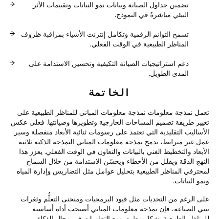
تضمين جداول الصيانة وبيانات نمو النباتات وتقييمات الأثر
البيئي مباشرةً في النموذج.
تسمح التوائم الرقمية وتكامل إنترنت الأشياء بمراقبة ظروف
المناظر الطبيعية في الوقت الفعلي.
دعم استراتيجيات الصيانة التكيفية وتحسين الاستدامة على
المدى الطويل.
الخاتمة
تعمل نمذجة معلومات نمذجة معلومات المباني للمناظر الطبيعية على
تغيير طريقة تصميم المساحات الخارجية وتطويرها وصيانتها. فعلى عكس
الأساليب التقليدية التي تعتمد على رسومات ثنائية الأبعاد منفصلة وسير
عمل غير مترابط، تدمج نمذجة معلومات المباني النمذجة الذكية ثلاثية
الأبعاد والتخطيط الغني بالبيانات والتعاون في الوقت الفعلي. يعزز هذا
النهج الدقة ويقلل من الأخطاء ويحسّن الاستدامة من خلال السماح
لمحترفي المناظر الطبيعية بتحليل عوامل مثل التضاريس وإدارة المياه
ونمو النباتات.
على الرغم من التحديات مثل قيود البرمجيات ومنحنى التعلُّم وثغرات
تبني الصناعة، فإن نمذجة معلومات المباني أصبحت أداة أساسية
للمناظر الطبيعية بشكل مطرد. ومع التطورات في مجال الذكاء