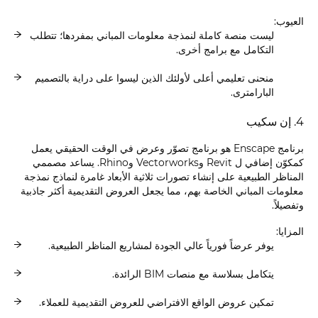
العيوب:
ليست منصة كاملة لنمذجة معلومات المباني بمفردها؛ تتطلب
التكامل مع برامج أخرى.
منحنى تعليمي أعلى لأولئك الذين ليسوا على دراية بالتصميم
البارامترى.
4. إن سكيب
برنامج Enscape هو برنامج تصوّر وعرض في الوقت الحقيقي يعمل
كمكوّن إضافي ل Revit وVectorworks وRhino. يساعد مصممي
المناظر الطبيعية على إنشاء تصورات ثلاثية الأبعاد غامرة لنماذج نمذجة
معلومات المباني الخاصة بهم، مما يجعل العروض التقديمية أكثر جاذبية
وتفصيلاً.
المزايا:
يوفر عرضاً فورياً عالي الجودة لمشاريع المناظر الطبيعية.
يتكامل بسلاسة مع منصات BIM الرائدة.
تمكين عروض الواقع الافتراضي للعروض التقديمية للعملاء.