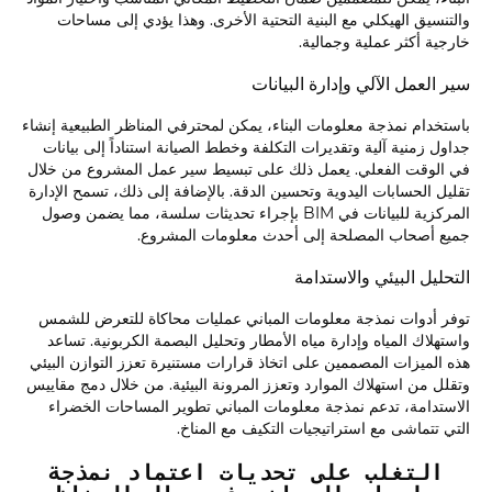
والتنسيق الهيكلي مع البنية التحتية الأخرى. وهذا يؤدي إلى مساحات
خارجية أكثر عملية وجمالية.
سير العمل الآلي وإدارة البيانات
باستخدام نمذجة معلومات البناء، يمكن لمحترفي المناظر الطبيعية إنشاء
جداول زمنية آلية وتقديرات التكلفة وخطط الصيانة استناداً إلى بيانات
في الوقت الفعلي. يعمل ذلك على تبسيط سير عمل المشروع من خلال
تقليل الحسابات اليدوية وتحسين الدقة. بالإضافة إلى ذلك، تسمح الإدارة
المركزية للبيانات في BIM بإجراء تحديثات سلسة، مما يضمن وصول
جميع أصحاب المصلحة إلى أحدث معلومات المشروع.
التحليل البيئي والاستدامة
توفر أدوات نمذجة معلومات المباني عمليات محاكاة للتعرض للشمس
واستهلاك المياه وإدارة مياه الأمطار وتحليل البصمة الكربونية. تساعد
هذه الميزات المصممين على اتخاذ قرارات مستنيرة تعزز التوازن البيئي
وتقلل من استهلاك الموارد وتعزز المرونة البيئية. من خلال دمج مقاييس
الاستدامة، تدعم نمذجة معلومات المباني تطوير المساحات الخضراء
التي تتماشى مع استراتيجيات التكيف مع المناخ.
التغلب على تحديات اعتماد نمذجة