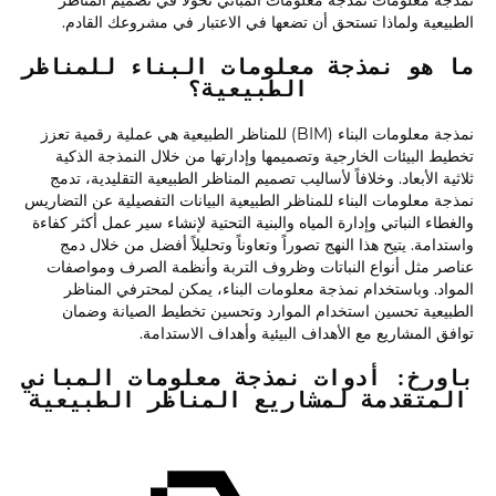
نمذجة معلومات نمذجة معلومات المباني تحولاً في تصميم المناظر
الطبيعية ولماذا تستحق أن تضعها في الاعتبار في مشروعك القادم.
ما هو نمذجة معلومات البناء للمناظر
الطبيعية؟
نمذجة معلومات البناء (BIM) للمناظر الطبيعية هي عملية رقمية تعزز
تخطيط البيئات الخارجية وتصميمها وإدارتها من خلال النمذجة الذكية
ثلاثية الأبعاد. وخلافاً لأساليب تصميم المناظر الطبيعية التقليدية، تدمج
نمذجة معلومات البناء للمناظر الطبيعية البيانات التفصيلية عن التضاريس
والغطاء النباتي وإدارة المياه والبنية التحتية لإنشاء سير عمل أكثر كفاءة
واستدامة. يتيح هذا النهج تصوراً وتعاوناً وتحليلاً أفضل من خلال دمج
عناصر مثل أنواع النباتات وظروف التربة وأنظمة الصرف ومواصفات
المواد. وباستخدام نمذجة معلومات البناء، يمكن لمحترفي المناظر
الطبيعية تحسين استخدام الموارد وتحسين تخطيط الصيانة وضمان
توافق المشاريع مع الأهداف البيئية وأهداف الاستدامة.
باورخ: أدوات نمذجة معلومات المباني
المتقدمة لمشاريع المناظر الطبيعية